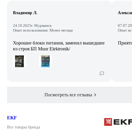
Владимир Л.
Алекса
24.10.2025
г. Мурманск
07.07.2
Опыт использования: Менее месяца
Опыт ис
Хорошие блоки питания, заменил вышедшие
Приятн
из строя БП Muur Elektronik/
Посмотреть все отзывы
EKF
Все товары бренда