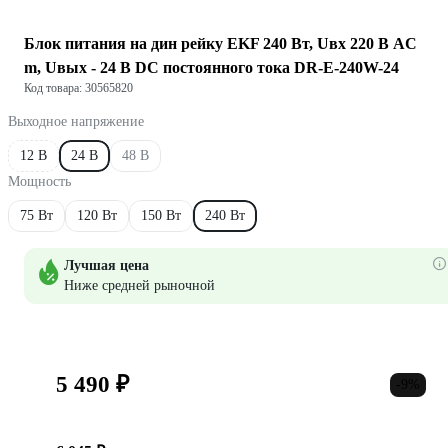
Блок питания на дин рейку EKF 240 Вт, Uвх 220 В AC
m, Uвых - 24 В DC постоянного тока DR-E-240W-24
Код товара: 30565820
Выходное напряжение
12 В
24 В
48 В
Мощность
75 Вт
120 Вт
150 Вт
240 Вт
Лучшая цена
Ниже средней рыночной
5 490 ₽
-9%