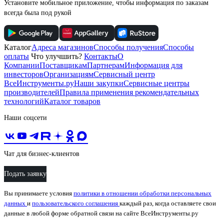
Установите мобильное приложение, чтобы информация по заказам
всегда была под рукой
Каталог
Адреса магазинов
Способы получения
Способы
оплаты
Что улучшить?
Контакты
О
Компании
Поставщикам
Партнерам
Информация для
инвесторов
Организациям
Сервисный центр
ВсеИнструменты.ру
Наши закупки
Сервисные центры
производителей
Правила применения рекомендательных
технологий
Каталог товаров
Наши соцсети
Чат для бизнес-клиентов
Подать заявку
Вы принимаете условия
политики в отношении обработки персональных
данных
и
пользовательского соглашения
каждый раз, когда оставляете свои
данные в любой форме обратной связи на сайте ВсеИнструменты.ру