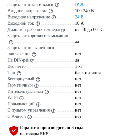
Защита от пыли и влаги
IP 20
Входное напряжение
100-240 В
Выходное напряжение
24 В
Выходной ток
10 А
Диапазон рабочих температур
от -10 до 60 °С
Защита от короткого замыкания
да
Защита от повышенного
напряжения
нет
На DIN-рейку
да
Вес нетто
1 кг
Тип
блок питания
Бескорпусный
нет
Герметичный
нет
Интеллектуальный
нет
Wi-Fi
нет
Повышающий
нет
С пультом управления
нет
С Алисой
нет
Гарантия производителя 3 года
на товары EKF