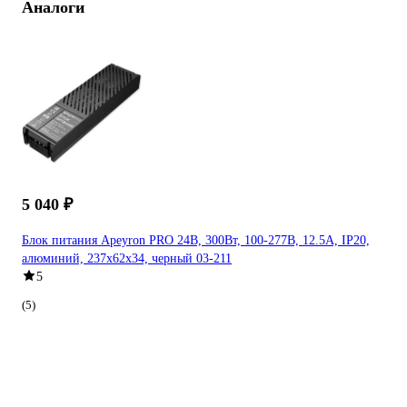
Аналоги
5 040 ₽
Блок питания Apeyron PRO 24В, 300Вт, 100-277В, 12.5А, IP20,
алюминий, 237х62х34, черный 03-211
5
(5)