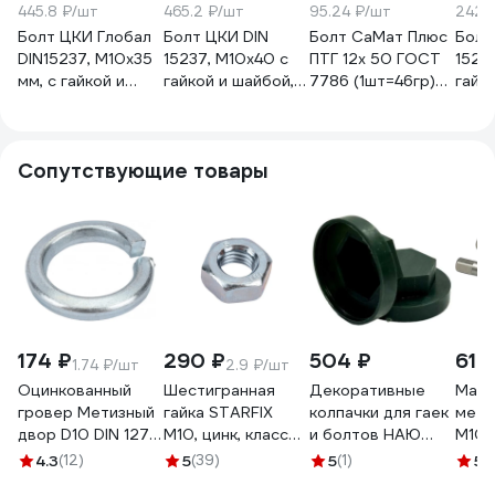
445.8 ₽/шт
465.2 ₽/шт
95.24 ₽/шт
242.
Болт ЦКИ Глобал
Болт ЦКИ DIN
Болт СаМат Плюс
Болт
DIN15237, М10x35
15237, М10x40 с
ПТГ 12х 50 ГОСТ
1523
мм, с гайкой и
гайкой и шайбой,
7786 (1шт=46гр)
гайк
шайбой норийный,
норийный, 3.6, Б/П,
(21 штука) KRP-
норий
3.6, Б/П, 5 шт.
5 шт. 47518
2167
10 ш
51567
Сопутствующие товары
174 ₽
290 ₽
504 ₽
616
1.74 ₽/шт
2.9 ₽/шт
Оцинкованный
Шестигранная
Декоративные
Маши
гровер Метизный
гайка STARFIX
колпачки для гаек
метч
двор D10 DIN 127,
М10, цинк, класс
и болтов НАЮ
М10х
100 шт.
прочности 6, DIN
М10, под ключ 17,
из 2
4.3
(12)
5
(39)
5
(1)
5
(
4607159068347
934, 100 шт.
10 шт., цвет
0118