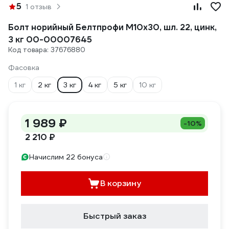
5
1 отзыв
Болт норийный Белтпрофи М10x30, шл. 22, цинк,
3 кг 00-00007645
Код товара: 37676880
Фасовка
1 кг
2 кг
3 кг
4 кг
5 кг
10 кг
1 989 ₽
-10%
2 210 ₽
Начислим 22 бонуса
В корзину
Быстрый заказ