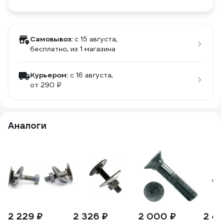
Самовывоз:
c 15 августа,
бесплатно
, из 1 магазина
Курьером:
c 16 августа,
от 290 ₽
Аналоги
2 229 ₽
2 326 ₽
2 000 ₽
2 4