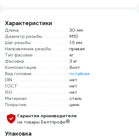
SMC1-47278-100
темно-зеленый
М10темно-
зеленый
Характеристики
Длина
30 мм
Диаметр резьбы
М10
Шаг резьбы
1.5 мм
Направление резьбы
правая
Тип фасовки
кг
Фасовка
3 кг
Комплектация
болт
Вид головки
потайная
DIN
нет
ГОСТ
нет
ISO
нет
Материал
сталь
Покрытие
цинк
Гарантия производителя
на товары Белтпрофи
Упаковка