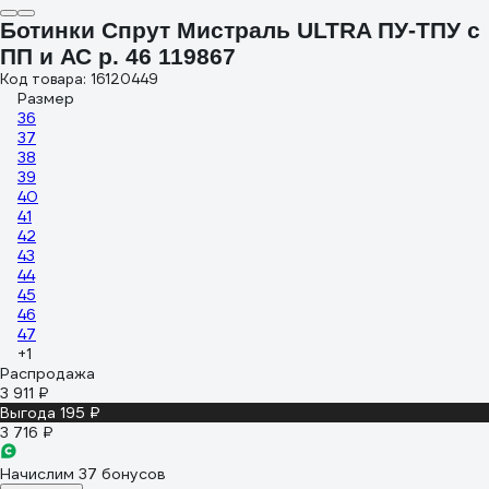
Ботинки Спрут Мистраль ULTRA ПУ-ТПУ с
ПП и АС р. 46 119867
Код товара: 16120449
Размер
36
37
38
39
40
41
42
43
44
45
46
47
+1
Распродажа
3 911 ₽
Выгода 195 ₽
3 716 ₽
Начислим 37 бонусов