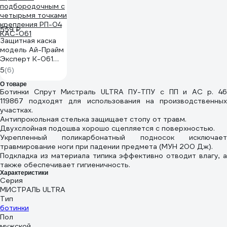
559 ₽
Защитная каска
модель Ай-Прайм
Эксперт К-061
ЕЛАНПЛАСТ белая
5
(6)
с ремнем
О товаре
подбородочным с
Ботинки Спрут Мистраль ULTRA ПУ-ТПУ с ПП и АС р. 46
четырьмя точками
119867 подходят для использования на производственных
крепления РП-04
участках.
КАС-061
Антипрокольная стелька защищает стопу от травм.
Двухслойная подошва хорошо сцепляется с поверхностью.
Укрепленный поликарбонатный подносок исключает
травмирование ноги при падении предмета (МУН 200 Дж).
Подкладка из материала типика эффективно отводит влагу, а
также обеспечивает гигиеничность.
Характеристики
Серия
МИСТРАЛЬ ULTRA
Тип
ботинки
Пол
мужской