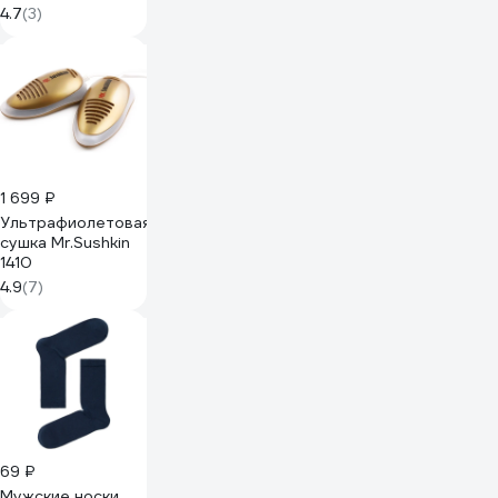
мл, распыление
4.7
(3)
180 градусов
Спец SD2006-
00/БМ
1 699 ₽
Ультрафиолетовая
сушка Mr.Sushkin
1410
4.9
(7)
69 ₽
Мужские носки