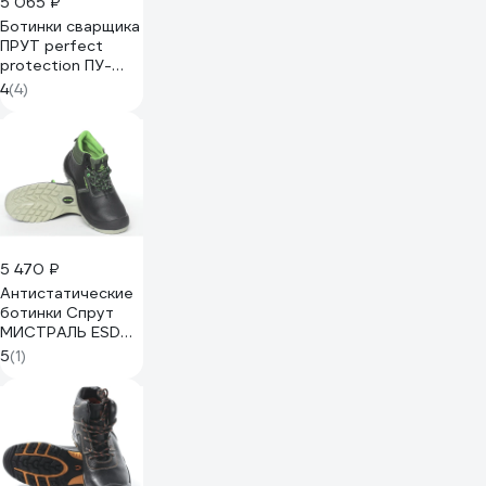
5 065 ₽
Ботинки сварщика
ПРУТ perfect
protection ПУ-
Нитрил с ПП и АС
4
(4)
р. 42 120327
5 470 ₽
Антистатические
ботинки Спрут
МИСТРАЛЬ ESD
SJ8055C р.42
5
(1)
123582