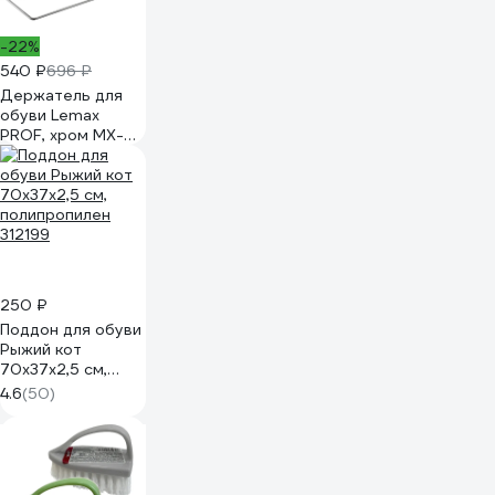
-22%
540 ₽
696 ₽
Держатель для
обуви Lemax
PROF, хром MX-
031
250 ₽
Поддон для обуви
Рыжий кот
70х37х2,5 см,
полипропилен
4.6
(50)
312199