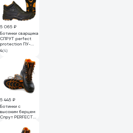
5 065 ₽
Ботинки сварщика
СПРУТ perfect
protection ПУ-
Нитрил с ПП и АС
4
(4)
р. 44 120329
5 445 ₽
Ботинки с
высоким берцем
Спрут PERFECT
PROTECTION ПУ-
Нитрил с ПП и АС