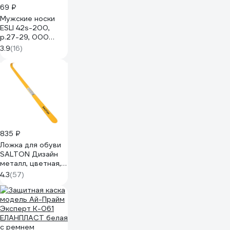
69 ₽
Мужские носки
ESLI 42s-200,
р.27-29, 000
чёрный
3.9
(16)
1001331520041279000
835 ₽
Ложка для обуви
SALTON Дизайн
металл, цветная,
большая 6/72
4.3
(57)
2017 5050