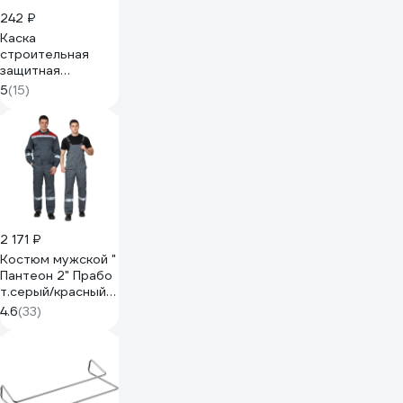
242 ₽
Каска
строительная
защитная
SAMGRUPP
5
(15)
оранжевая BASIC
SR-109010001
2 171 ₽
Костюм мужской "
Пантеон 2" Прабо
т.серый/красный
р-р 48-50/170-
4.6
(33)
176 13565