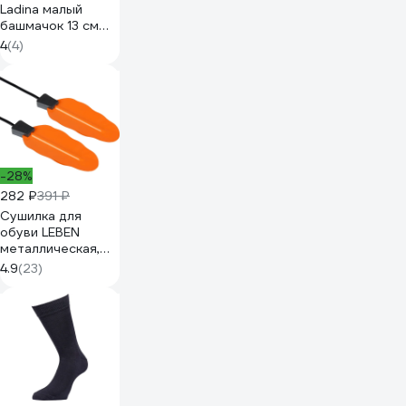
Ladina малый
башмачок 13 см
300102-4
4
(4)
-28%
282 ₽
391 ₽
Сушилка для
обуви LEBEN
металлическая,
220 В, 12 Вт,
4.9
(23)
температура
нагрева 65-80
градусов 410-005