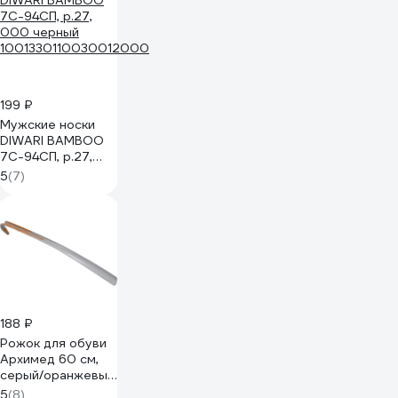
199 ₽
Мужские носки
DIWARI BAMBOO
7С-94СП, р.27,
000 черный
5
(7)
1001330110030012000
188 ₽
Рожок для обуви
Архимед 60 см,
серый/оранжевый
Р1310СЕР
5
(8)