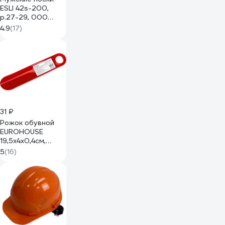
ESLI 42s-200,
р.27-29, 000
темно-синий
4.9
(17)
1001331520040480000
31 ₽
Рожок обувной
EUROHOUSE
19,5х4х0,4см,
полипропилен
5
(16)
16315