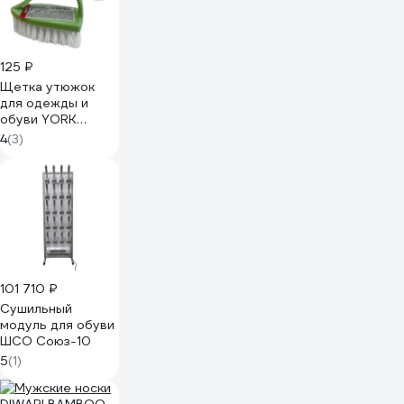
125 ₽
Щетка утюжок
для одежды и
обуви YORK
средняя,
4
(3)
75х105х45 мм,
пластик 040020
101 710 ₽
Сушильный
модуль для обуви
ШСО Союз-10
5
(1)