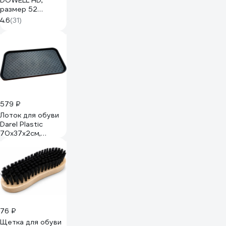
DOWELL HD,
размер 52
D81210-L
4.6
(31)
579 ₽
Лоток для обуви
Darel Plastic
70х37х2см,
черный 50302A
76 ₽
Щетка для обуви