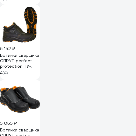
р. 41 120326
5 152 ₽
Ботинки сварщика
СПРУТ perfect
protection ПУ-
Нитрил с ПП и АС
4
(4)
р. 39 120324
5 065 ₽
Ботинки сварщика
СПРУТ perfect