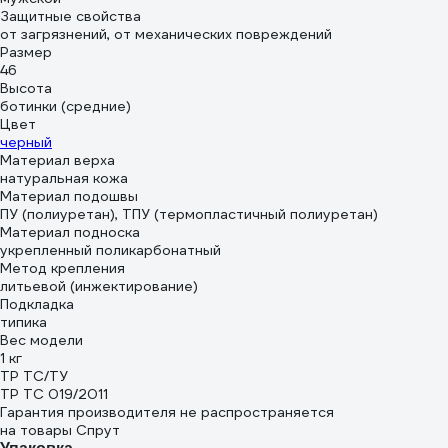
Защитные свойства
от загрязнений, от механических повреждений
Размер
46
Высота
ботинки (средние)
Цвет
черный
Материал верха
натуральная кожа
Материал подошвы
ПУ (полиуретан), ТПУ (термопластичный полиуретан)
Материал подноска
укрепленный поликарбонатный
Метод крепления
литьевой (инжектирование)
Подкладка
типика
Вес модели
1 кг
ТР ТС/ТУ
ТР ТС 019/2011
Гарантия производителя не распространяется
на товары Спрут