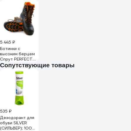
5 445 ₽
Ботинки с
высоким берцем
Спрут PERFECT
PROTECTION ПУ-
Сопутствующие товары
Нитрил с ПП и АС
р.43 124920
535 ₽
Дезодорант для
обуви SILVER
(СИЛЬВЕР); 100