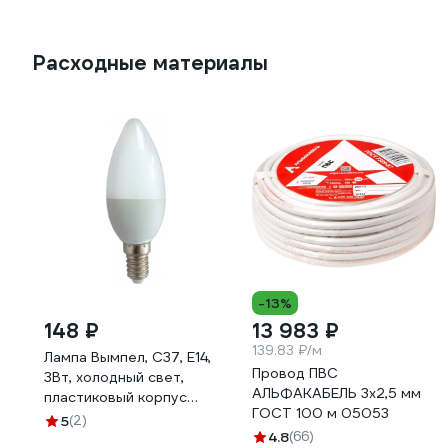
Расходные материалы
-13%
148 ₽
13 983 ₽
139.83 ₽/м
Лампа Вымпел, С37, Е14,
Провод ПВС
3Вт, холодный свет,
АЛЬФАКАБЕЛЬ 3х2,5 мм
пластиковый корпус
ГОСТ 100 м 05053
9025
5
(2)
4.8
(66)