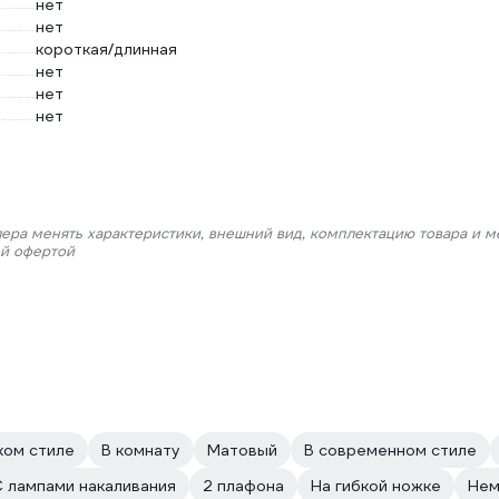
нет
нет
короткая/длинная
нет
нет
нет
лера менять характеристики, внешний вид, комплектацию товара и м
ой офертой
ком стиле
В комнату
Матовый
В современном стиле
 лампами накаливания
2 плафона
На гибкой ножке
Нем