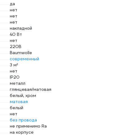
да
нет
нет
нет
накладной
40 Вт
нет
220В
Baumwolle
современный
3 м²
нет
IP20
металл
глянцевая/матовая
белый, хром
матовая
белый
нет
без провода
не применимо Ra
на корпусе