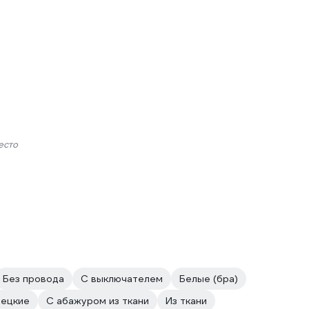
есто
Без провода
С выключателем
Белые (бра)
ецкие
С абажуром из ткани
Из ткани