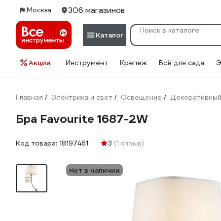
306 магазинов
Москва
Каталог
Акции
Инструмент
Крепеж
Всё для сада
Э
Главная
Электрика и свет
Освещение
Декоративный
/
/
/
Бра Favourite 1687-2W
Код товара:
18197461
3
(1 отзыв)
Нет в наличии