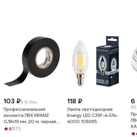
103 ₽
118 ₽
6
5.15 ₽/м
63
Профессиональная
Лампа светодиодная
Пр
изолента ПВХ KRANZ
Energy LED С35F-4-E14-
ПВ
0,18х19 мм, 20 м, черная
4000 109295
KA
KR-09-2806
5
(571)