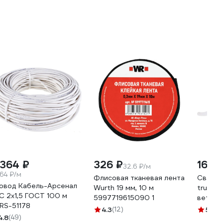
 364 ₽
326 ₽
161 ₽
32.6 ₽/м
.64 ₽/м
Флисовая тканевая лента
Светод
овод Кабель-Арсенал
Wurth 19 мм, 10 м
truEne
С 2х1,5 ГОСТ 100 м
5997719615090 1
ветру)
RS-51178
14040
4.3
(12)
5
(1)
4.8
(49)