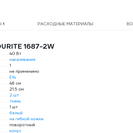
Ы
1
РАСХОДНЫЕ МАТЕРИАЛЫ
ВО
OURITE 1687-2W
40 Вт
накаливания
1
не применимо
E14
46 см
21.5 см
2 шт
ткань
1 шт
белый
на гибкой ножке
поворотный
конус