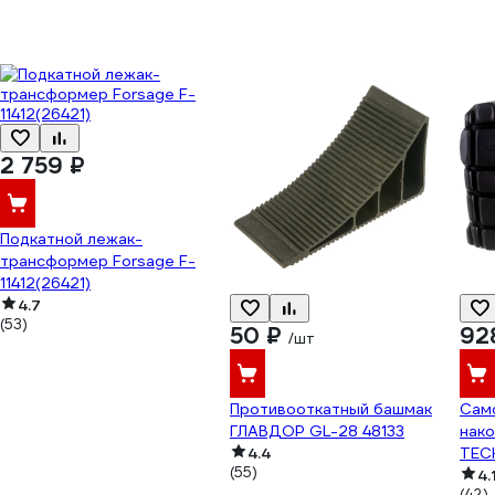
2 759 ₽
Подкатной лежак-
трансформер Forsage F-
11412(26421)
4.7
(53)
50 ₽
92
/шт
Противооткатный башмак
Сам
ГЛАВДОР GL-28 48133
нак
4.4
TEC
(55)
4.
(42)