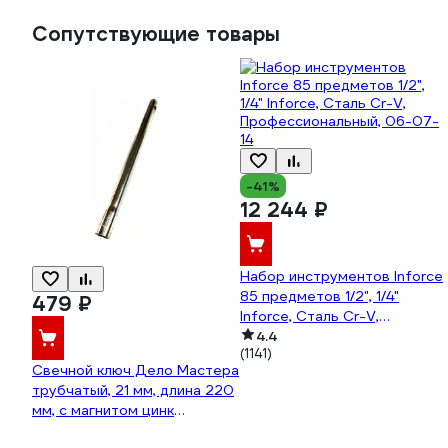
Сопутствующие товары
-41%
12 244 ₽
Набор инструментов Inforce
85 предметов 1/2", 1/4"
479 ₽
Inforce, Сталь Cr-V,
Профессиональный, 06-07-
4.4
(1141)
14
Свечной ключ Дело Мастера
трубчатый, 21 мм, длина 220
мм, с магнитом цинк
270320/049