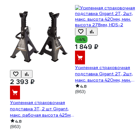
-4%
1 849 ₽
Усиленная страховочная
подставка Gigant 2Т, 2шт,
макс. высота 420мм, мин.
2 393 ₽
высота 278мм, HDS-2
4.8
(863)
Усиленная страховочная
подставка 3Т, 2 шт Gigant,
макс. рабочая высота 425мм,
мин. рабочая высота 285мм,
4.8
(863)
HDS-3