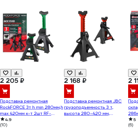
2 205 ₽
2 168 ₽
2 1
Подставка ремонтная
Подставка ремонтная JBC
Под
RockFORCE 3т h min 280мм,h
грузоподъемность 3 т,
скла
max 420мм к-т 2шт RF-
высота 280–420 мм,
286м
TH53003B RF-
4.9
комплект 2 шт JBC-
2шт.
5
(10)
(6)
TH53003B(57385)
TH53003E(64149)