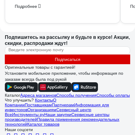
Подробнее
П
Подпишитесь
на рассылку
и будьте в курсе! Акции,
скидки, распродажи ждут!
Подписаться
Оригинальные товары с гарантией!
Установите мобильное приложение, чтобы информация по
заказам всегда была под рукой
Каталог
Адреса магазинов
Способы получения
Способы оплаты
Что улучшить?
Контакты
О
Компании
Поставщикам
Партнерам
Информация для
инвесторов
Организациям
Сервисный центр
ВсеИнструменты.ру
Наши закупки
Сервисные центры
производителей
Правила применения рекомендательных
технологий
Каталог товаров
Наши соцсети