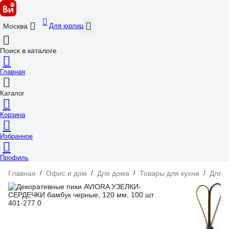
Для юрлиц
Москва
Поиск в каталоге
Главная
Каталог
Корзина
Избранное
Профиль
Главная
/
Офис и дом
/
Для дома
/
Товары для кухни
/
Для с