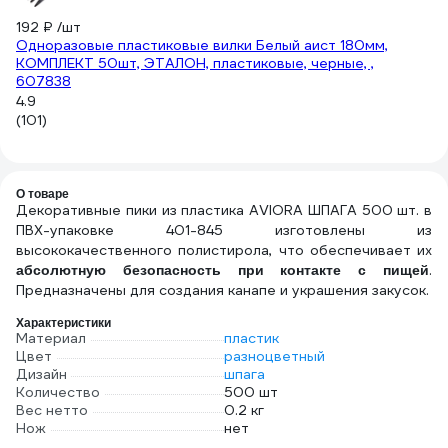
192 ₽
/шт
1 
Одноразовые пластиковые вилки Белый аист 180мм,
36
КОМПЛЕКТ 50шт, ЭТАЛОН, пластиковые, черные, ,
Ко
607838
М
4.9
(101)
О товаре
Декоративные пики из пластика AVIORA ШПАГА 500 шт. в
ПВХ-упаковке 401-845 изготовлены из
высококачественного полистирола, что обеспечивает их
.
абсолютную безопасность при контакте с пищей
Предназначены для создания канапе и украшения закусок.
Характеристики
Материал
пластик
Цвет
разноцветный
Дизайн
шпага
Количество
500 шт
Вес нетто
0.2 кг
Нож
нет