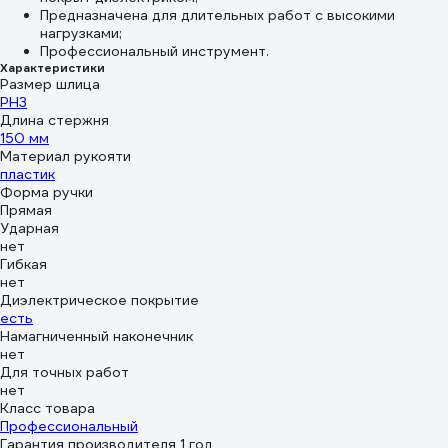
Предназначена для длительных работ с высокими
нагрузками;
Профессиональный инструмент.
Характеристики
Размер шлица
PH3
Длина стержня
150 мм
Материал рукояти
пластик
Форма ручки
Прямая
Ударная
нет
Гибкая
нет
Диэлектрическое покрытие
есть
Намагниченный наконечник
нет
Для точных работ
нет
Класс товара
Профессиональный
Гарантия производителя 1 год