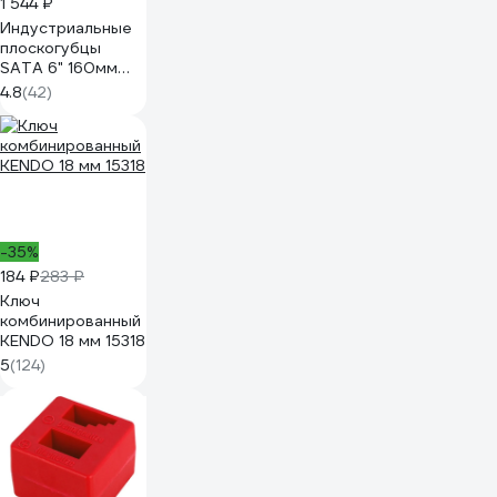
1 544 ₽
Индустриальные
плоскогубцы
SATA 6" 160мм
CrNi +30%
4.8
(42)
прочности.
Эталон для
тяжёлых
производств.
70301A
-35%
184 ₽
283 ₽
Ключ
комбинированный
KENDO 18 мм 15318
5
(124)