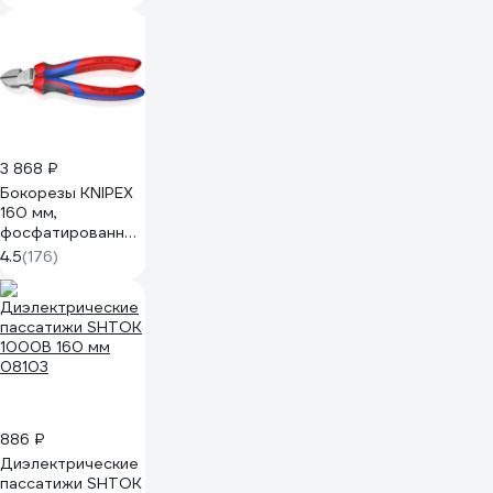
оц., уп. 200 шт.
ZA101098
3 868 ₽
Бокорезы KNIPEX
160 мм,
фосфатированные,
3-комп ручки KN-
4.5
(176)
7002160
886 ₽
Диэлектрические
пассатижи SHTOK