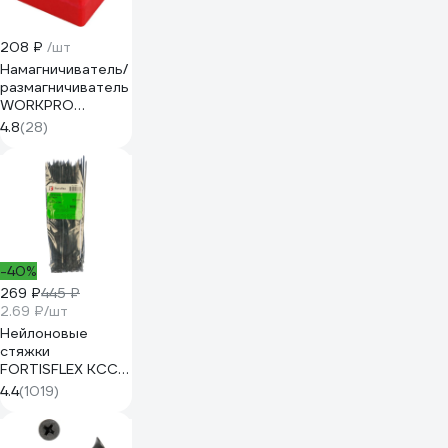
208 ₽
/шт
Намагничиватель/
размагничиватель
WORKPRO
WP221064
4.8
(28)
-40%
269 ₽
445 ₽
2.69 ₽/шт
Нейлоновые
стяжки
FORTISFLEX КСС
5х300 черный
4.4
(1019)
100 штук 49417