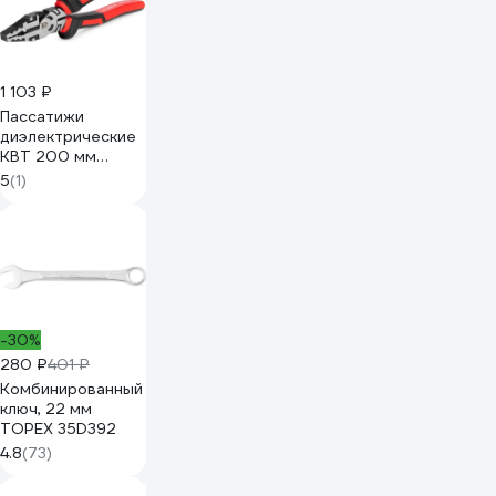
1 103 ₽
Пассатижи
диэлектрические
КВТ 200 мм
серия ERGOLINE
5
(1)
105213
-30%
280 ₽
401 ₽
Комбинированный
ключ, 22 мм
TOPEX 35D392
4.8
(73)