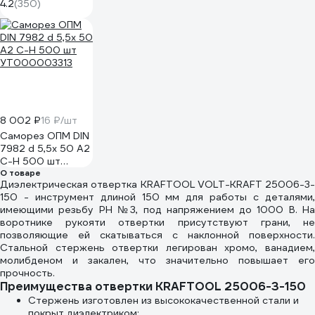
черный, 100 шт
4.2
(350)
G/1/4
8 002 ₽
16 ₽/шт
Саморез ОПМ DIN
7982 d 5,5х 50 А2
С-Н 500 шт
УТ000003313
О товаре
Диэлектрическая отвертка KRAFTOOL VOLT-KRAFT 25006-3-
150 - инструмент длиной 150 мм для работы с деталями,
имеющими резьбу PH №3, под напряжением до 1000 В. На
воротнике рукояти отвертки присутствуют грани, не
позволяющие ей скатываться с наклонной поверхности.
Стальной стержень отвертки легирован хромо, ванадием,
молибденом и закален, что значительно повышает его
прочность.
Преимущества отвертки KRAFTOOL 25006-3-150
Стержень изготовлен из высококачественной стали и
покрыт диэлектриком;