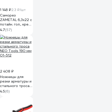
1 148 ₽
2.3 ₽/шт
Саморез
ZAMETAL 6,3x22 с
потайн. гол., крест
шлиц, DIN 7982,
4.7
(57)
оц., уп. 500 шт.
ZA101050
2 408 ₽
Ножницы для
резки арматуры и
стального троса
NEO Tools 190 мм
4.5
(6)
01-512