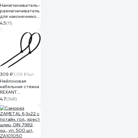
Намагничиватель-
размагничиватель
для наконечников
отверток TOLSEN
4.5
(11)
20032
309 ₽
3.09 ₽/шт
Нейлоновая
кабельная стяжка
REXANT
300x4,8мм,
4.7
(348)
черная 100 шт/уп
07-1303