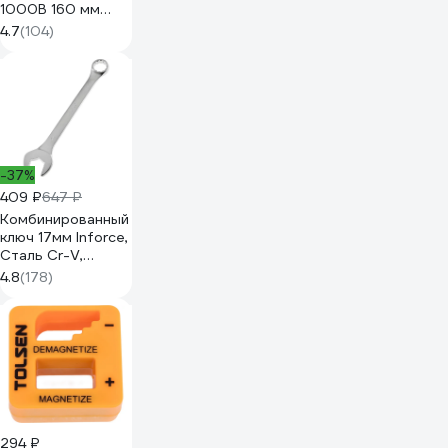
1000В 160 мм
08103
4.7
(104)
-37%
409 ₽
647 ₽
Комбинированный
ключ 17мм Inforce,
Сталь Cr-V,
профессиональный,
4.8
(178)
06-05-19
294 ₽