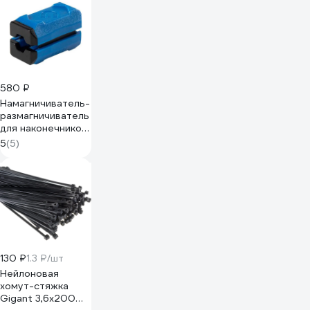
580 ₽
Намагничиватель-
размагничиватель
для наконечников
KING TONY 76MBH
5
(5)
130 ₽
1.3 ₽/шт
Нейлоновая
хомут-стяжка
Gigant 3,6х200