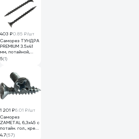
403 ₽
0.85 ₽/шт
Саморез ТУНДРА
PREMIUM 3.5x41
мм, потайной,
крупная резьба,
5
(1)
шлиц PH,
фосфатированный,
1 кг 5470698
1 201 ₽
6.01 ₽/шт
Саморез
ZAMETAL 6,3x45 с
потайн. гол., крест
шлиц, DIN 7982,
4.7
(57)