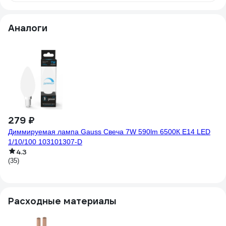
Аналоги
2
Ла
1/
(2
279 ₽
Диммируемая лампа Gauss Свеча 7W 590lm 6500К E14 LED
1/10/100 103101307-D
4.3
(35)
Расходные материалы