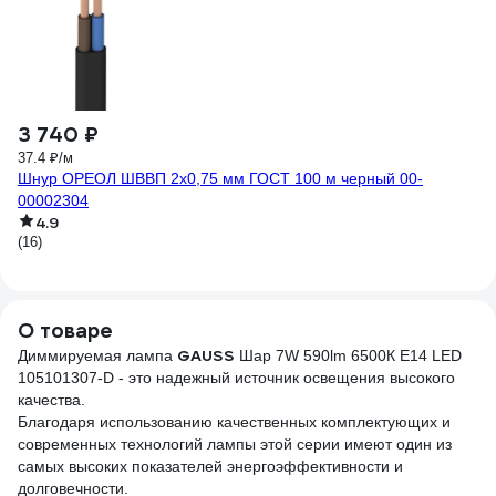
3 740 ₽
4
37.4 ₽/м
16
Шнур ОРЕОЛ ШВВП 2х0,75 мм ГОСТ 100 м черный 00-
Те
00002304
25
4.9
(16)
(2
О товаре
GAUSS
Диммируемая лампа
Шар 7W 590lm 6500К E14 LED
105101307-D - это надежный источник освещения высокого
качества.
Благодаря использованию качественных комплектующих и
современных технологий лампы этой серии имеют один из
самых высоких показателей энергоэффективности и
долговечности.