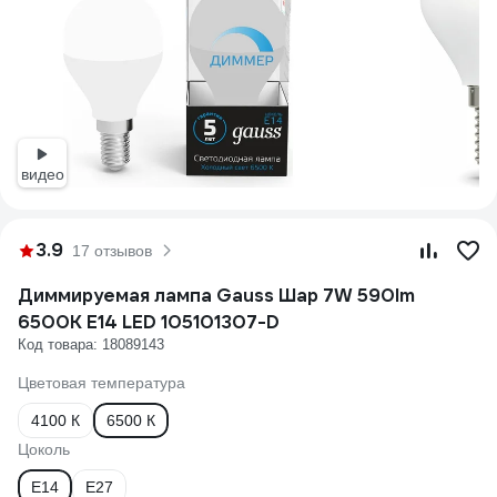
видео
3.9
17 отзывов
Диммируемая лампа Gauss Шар 7W 590lm
6500К E14 LED 105101307-D
Код товара: 18089143
Цветовая температура
4100 К
6500 К
Цоколь
E14
E27