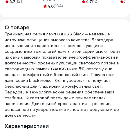
2x1,5 мм2 ГОСТ
Электро
11-88
4.7
(121)
4.7
(12)
3.
PROFLEEC1915 19
(100 м) 43805
4.6
(104)
Е27Фп-014 ЭПН 14
мм, 15 м, 0,3 мм,
VEKZ00037
черная Б0057181
О товаре
Премиальная серия ламп
GAUSS
Black — надежные
источники освещения высокого качества. Благодаря
использованию качественных комплектующих и
современных технологий лампы этой серии имеют один
из самых высоких показателей энергоэффективности и
долговечности. Уровень пульсации светового потока в
светодиодных лампах
GAUSS
ниже 5%, поэтому они
создают комфортный и безопасный свет. Покупатель
ламп серии black может быть уверен, что получает
безопасный для глаз, яркий и комфортный свет.
Передовые технологические решения обеспечивают
стабильный световой поток даже при перепадах
напряжения. Длительный срок гарантии — решение,
основанное на уверенности в качестве продукции и ее
долговечности.
Характеристики