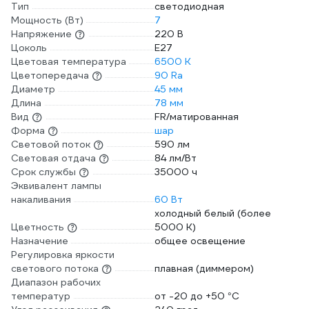
Тип
светодиодная
Мощность (Вт)
7
Напряжение
220 В
Цоколь
E27
Цветовая температура
6500 К
Цветопередача
90 Ra
Диаметр
45 мм
Длина
78 мм
Вид
FR/матированная
Форма
шар
Световой поток
590 лм
Световая отдача
84 лм/Вт
Срок службы
35000 ч
Эквивалент лампы
накаливания
60 Вт
холодный белый (более
Цветность
5000 К)
Назначение
общее освещение
Регулировка яркости
светового потока
плавная (диммером)
Диапазон рабочих
температур
от -20 до +50 °С