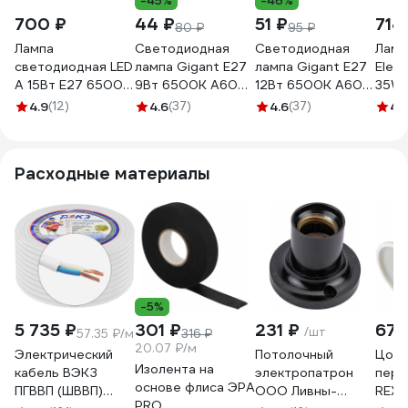
-45%
-46%
700 ₽
44 ₽
51 ₽
714
80 ₽
95 ₽
Лампа
Светодиодная
Светодиодная
Ламп
светодиодная LED
лампа Gigant E27
лампа Gigant E27
Elem
A 15Вт E27 6500K
9Вт 6500К А60
12Вт 6500К А60
35W 
A60 ES Econ
850Лм G-E27-9-
1000Лм G-E27-
6500
4.9
(12)
4.6
(37)
4.6
(37)
4.
(упаковка 10шт)
6500K
12-6500K
10-7115022
Расходные материалы
-5%
5 735 ₽
301 ₽
231 ₽
67 
/шт
57.35 ₽/м
316 ₽
20.07 ₽/м
Электрический
Потолочный
Цоко
Изолента на
кабель ВЭКЗ
электропатрон
пере
основе флиса ЭРА
ПГВВП (ШВВП)
ООО Ливны-
REXA
PRO