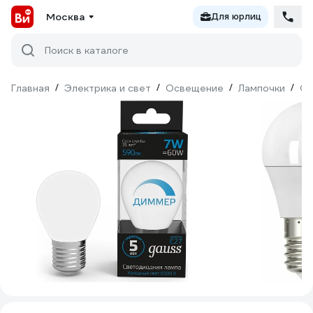
Москва
Для юрлиц
Поиск в каталоге
Главная
/
Электрика и свет
/
Освещение
/
Лампочки
/
Св