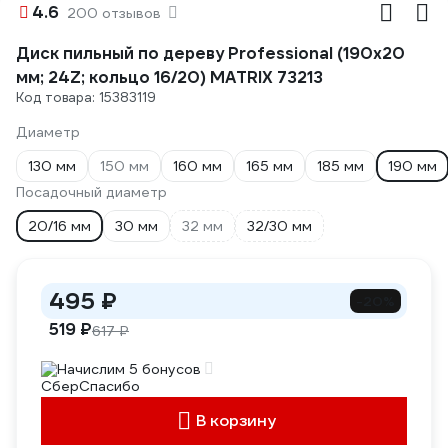
4.6
200 отзывов
Диск пильный по дереву Professional (190x20
мм; 24Z; кольцо 16/20) MATRIX 73213
Код товара: 15383119
Диаметр
130 мм
150 мм
160 мм
165 мм
185 мм
190 мм
Посадочный диаметр
20/16 мм
30 мм
32 мм
32/30 мм
495 ₽
-20%
519 ₽
617 ₽
Начислим 5 бонусов
В корзину