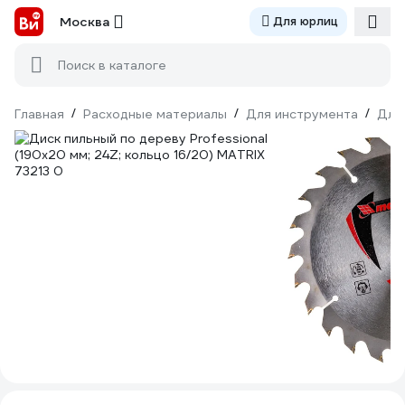
Москва
Для юрлиц
Поиск в каталоге
Главная
/
Расходные материалы
/
Для инструмента
/
Для