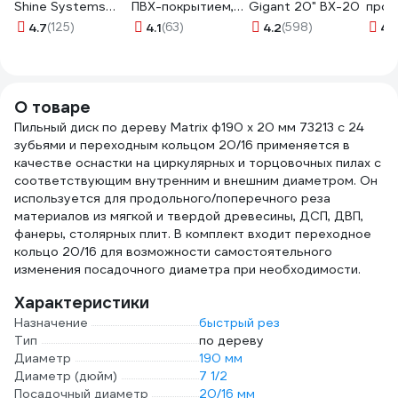
Shine Systems
ПВХ-покрытием,
Gigant 20" BX-20
проз
ResinOFF 750 мл
серые GGC-13
рези
4.7
(125)
4.1
(63)
4.2
(598)
4.
SS876
GGС
О товаре
Пильный диск по дереву Matrix ф190 х 20 мм 73213 с 24
зубьями и переходным кольцом 20/16 применяется в
качестве оснастки на циркулярных и торцовочных пилах с
соответствующим внутренним и внешним диаметром. Он
используется для продольного/поперечного реза
материалов из мягкой и твердой древесины, ДСП, ДВП,
фанеры, столярных плит. В комплект входит переходное
кольцо 20/16 для возможности самостоятельного
изменения посадочного диаметра при необходимости.
Характеристики
Назначение
быстрый рез
Тип
по дереву
Диаметр
190 мм
Диаметр (дюйм)
7 1/2
Посадочный диаметр
20/16 мм