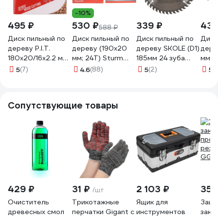
-10%
495 ₽
530 ₽
339 ₽
435
588 ₽
Диск пильный по
Диск пильный по
Диск пильный по
Диск
дереву P.I.T.
дереву (190х20
дереву SKOLE (D1)
дере
180x20/16x2.2 мм
мм; 24T) Sturm
185мм 24 зуба
мм, 2
24T, тип зуба ATB
9020-190-20-
20мм посадочное
коль
5
(7)
4.6
(88)
5
(2)
5
(1
ACTW10-180T24
24T
+ переходное
Tool
кольцо 16мм D1
ЛК-
1852420
Сопутствующие товары
429 ₽
31 ₽
2 103 ₽
355
/шт
Очиститель
Трикотажные
Ящик для
Защи
древесных смол
перчатки Gigant с
инструментов
закр