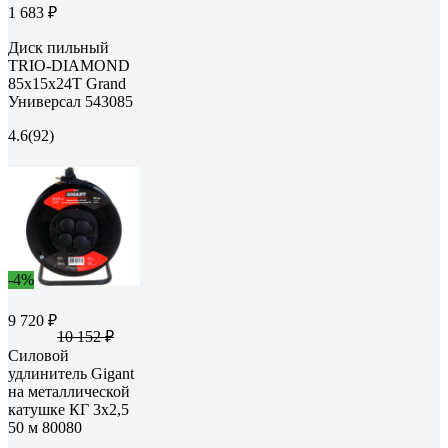
1 683 ₽
Диск пильный
TRIO-DIAMOND
85x15x24T Grand
Универсал 543085
4.6
(92)
-4%
9 720 ₽
10 152 ₽
Силовой
удлинитель Gigant
на металлической
катушке КГ 3x2,5
50 м 80080