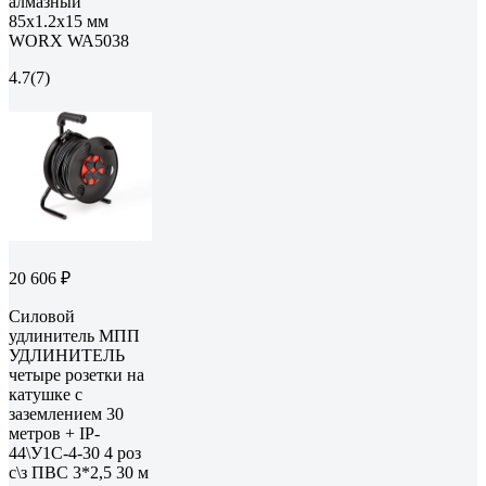
алмазный
85x1.2x15 мм
WORX WA5038
4.7
(7)
20 606 ₽
Силовой
удлинитель МПП
УДЛИНИТЕЛЬ
четыре розетки на
катушке с
заземлением 30
метров + IP-
44\У1С-4-30 4 роз
с\з ПВС 3*2,5 30 м