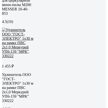
для циркулярной
мини-пилы М200
MESSER 10-40-
853
4.5
(10)
1 455 ₽
Удлинитель ООО
"ГОСТ-
ЭЛЕКТРО" 1x30 м
на рамке ПВС
2x1,0 Меркурий
УП6-159 "МРК"
330222