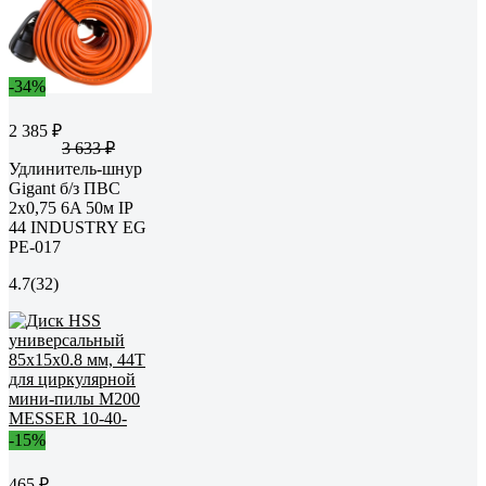
-34%
2 385 ₽
3 633 ₽
Удлинитель-шнур
Gigant б/з ПВС
2х0,75 6A 50м IP
44 INDUSTRY EG
PE-017
4.7
(32)
-15%
465 ₽