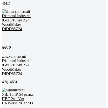
4
(41)
885 ₽
Диск пильный
Diamond Industrial
85x15/10 мм Z24
WoodMaker
DIDD85Z24
4.8
(1463)