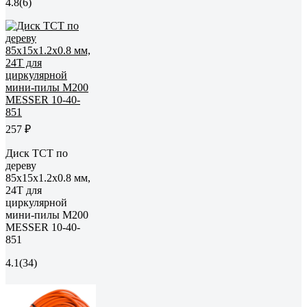
4.8
(6)
257 ₽
Диск ТСТ по
дереву
85x15x1.2x0.8 мм,
24Т для
циркулярной
мини-пилы М200
MESSER 10-40-
851
4.1
(34)