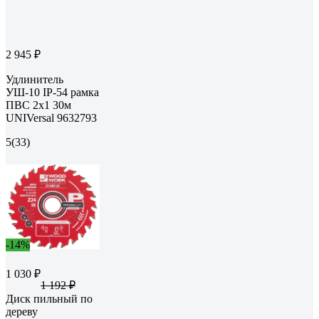
2 945 ₽
Удлинитель
УШ-10 IP-54 рамка
ПВС 2x1 30м
UNIVersal 9632793
5
(33)
-14%
1 030 ₽
1 192 ₽
Диск пильный по
дереву