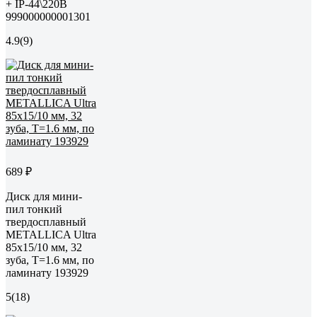
+ IP-44\220В
999000000001301
4.9
(9)
689 ₽
Диск для мини-
пил тонкий
твердосплавный
METALLICA Ultra
85x15/10 мм, 32
зуба, Т=1.6 мм, по
ламинату 193929
5
(18)