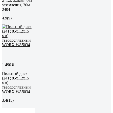
2*1,5, 3,5кВт, без
заземления, 30м
2404
4.9
(9)
1 490 ₽
Пильный диск
(24Т; 85x1.2x15
мм)
твердосплавный
WORX WA5034
3.4
(15)