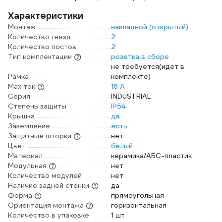
Характеристики
Монтаж
накладной (открытый)
Количество гнезд
2
Количество постов
2
Тип комплектации
розетка в сборе
не требуется(идет в
Рамка
комплекте)
Max ток
16 А
Серия
INDUSTRIAL
Степень защиты
IP54
Крышка
да
Заземление
есть
Защитные шторки
нет
Цвет
белый
Материал
керамика/АБС-пластик
Модульная
нет
Количество модулей
нет
Наличие задней стенки
да
Форма
прямоугольная
Ориентация монтажа
горизонтальная
Количество в упаковке
1 шт