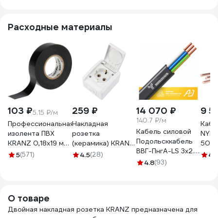
Расходные материалы
103 ₽
259 ₽
14 070 ₽
9 5
5.15 ₽/м
140.7 ₽/м
Профессиональная
Накладная
Кабе
Кабель силовой
изолента ПВХ
розетка
NYM 
Подольсккабель
KRANZ 0,18х19 мм,
(керамика) KRANZ
50 м
ВВГ-ПнгА-LS 3х2.5
20 м, черная KR-
индастриал, IP54,
5
(571)
4.5
(28)
4.
N,PE 100м. 76061-
09-2806
с заземлением, о/
4.8
(93)
100
у, белая KR-78-
0814
О товаре
Двойная накладная розетка KRANZ предназначена для