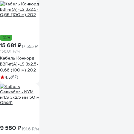
-11%
15 681 ₽
17 555 ₽
156.81 ₽/м
Кабель Конкорд
ВВГнг(А)-LS 3х2,5-
0,66 (100 м) 202
(67)
4.5
9 580 ₽
191.6 ₽/м