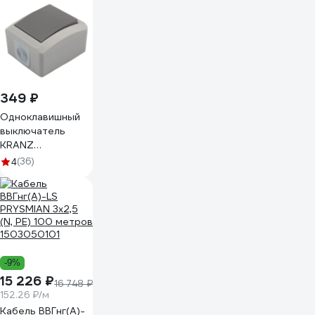
основе
полиэстера
ADPT003
349 ₽
Одноклавишный
выключатель
KRANZ
индастриал, IP54,
(36)
4
о/у, серый KR-78-
0608
-9%
15 226 ₽
16 748 ₽
152.26 ₽/м
Кабель ВВГнг(А)-