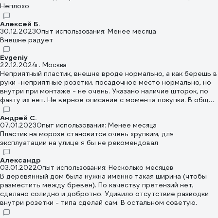
Неплохо
Алексей Б.
30.12.2023
Опыт использования: Менее месяца
Внешне радует
Evgeniy
22.12.2024
г. Москва
Неприятный пластик, внешне вроде нормально, а как берешь в
руки -неприятные розетки. посадочное место нормально, но
внутри при монтаже - не очень. Указано наличие шторок, по
факту их нет. Не верное описание с момента покупки. В общем
не рекомендую покупать, хотел повесить на веранде, но по
итогу пришлось заказать другие.
Андрей С.
07.01.2023
Опыт использования: Менее месяца
Пластик на морозе становится очень хрупким, для
эксплуатации на улице я бы не рекомендовал
Александр
03.01.2022
Опыт использования: Несколько месяцев
В деревянный дом была нужна именно такая ширина (чтобы
разместить между бревен). По качеству претензий нет,
сделано солидно и добротно. Удивило отсутствие разводки
внутри розетки - типа сделай сам. В остальном советую.