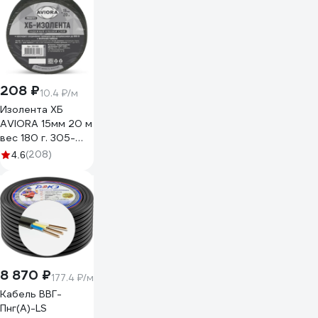
208 ₽
10.4 ₽/м
Изолента ХБ
AVIORA 15мм 20 м
вес 180 г. 305-
065
(208)
4.6
8 870 ₽
177.4 ₽/м
Кабель ВВГ-
Пнг(А)-LS