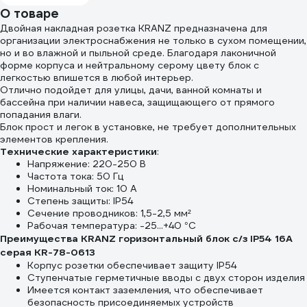
О товаре
Двойная накладная розетка KRANZ предназначена для
организации электроснабжения не только в сухом помещении,
но и во влажной и пыльной среде. Благодаря лаконичной
форме корпуса и нейтральному серому цвету блок с
легкостью впишется в любой интерьер.
Отлично подойдет для улицы, дачи, ванной комнаты и
бассейна при наличии навеса, защищающего от прямого
попадания влаги.
Блок прост и легок в установке, не требует дополнительных
элементов крепления.
Технические характеристики
:
Напряжение: 220-250 В
Частота тока: 50 Гц
Номинальный ток: 10 А
Степень защиты: IP54
Сечение проводников: 1,5-2,5 мм²
Рабочая температура: -25...+40 °С
Преимущества KRANZ горизонтальный блок с/з IP54 16А
серая KR-78-0613
Корпус розетки обеспечивает защиту IP54
Ступенчатые герметичные вводы с двух сторон изделия
Имеется контакт заземления, что обеспечивает
безопасность присоединяемых устройств