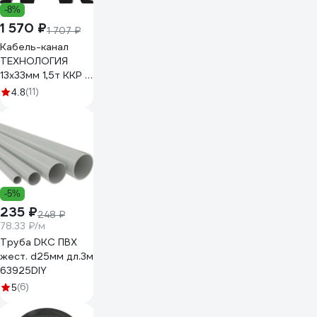
-8%
1 570 ₽
1 707 ₽
Кабель-канал
ТЕХНОЛОГИЯ
13x33мм 1,5т ККР 1-
1,5 черный 00-
(11)
4.8
00005509
-5%
235 ₽
248 ₽
78.33 ₽/м
Труба DKC ПВХ
жест. d25мм дл.3м
63925DIY
(6)
5