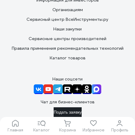
Организациям
Сервисный центр ВсеИнструменты.ру
Наши закупки
Сервисные центры производителей
Правила применения рекомендательных технологий
Каталог товаров
Наши соцсети
Чат для бизнес-клиентов
Подать заявку
Вы принимаете условия
политики в отношении обработки
Главная
Каталог
Корзина
Избранное
Профиль
персональных данных
и
пользовательского соглашения