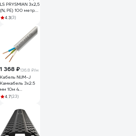
LS PRYSMIAN 3x2,5
(N, PE) 100 метров
1503050101
(3)
4.3
1 368 ₽
136.8 ₽/м
Кабель NUM-J
Камкабель 3x2.5
мм 10м 4
1117S30HG0007ЪM0010М
(23)
4.7