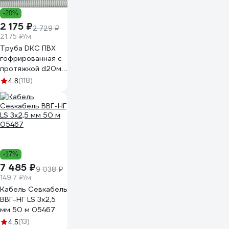
-20%
2 175 ₽
2 729 ₽
21.75 ₽/м
Труба DKC ПВХ
гофрированная c
протяжкой d20мм
упаковка 100м
(118)
4.8
91920DIYVI
-17%
7 485 ₽
9 038 ₽
149.7 ₽/м
Кабель Севкабель
ВВГ-НГ LS 3х2,5
мм 50 м 05467
(13)
4.5