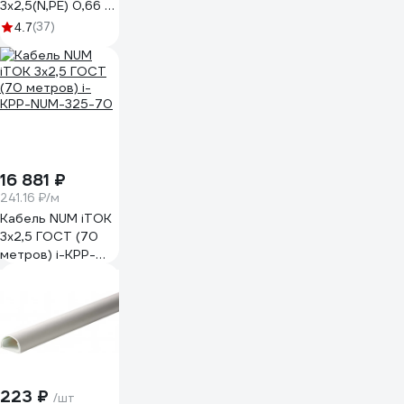
3х2,5(N,PE) 0,66 кВ
(бухта 50 м) ВЭКЗ
(37)
4.7
DORI VEKZ00149
16 881 ₽
241.16 ₽/м
Кабель NUM iTOK
3x2,5 ГОСТ (70
метров) i-KPP-
NUM-325-70
223 ₽
/шт