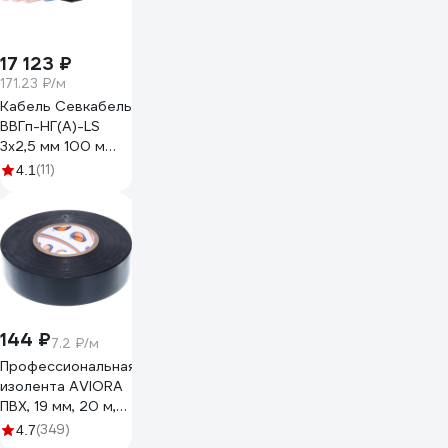
17 123 ₽
171.23 ₽/м
Кабель Севкабель
ВВГп-НГ(А)-LS
3х2,5 мм 100 м
05456
(11)
4.1
144 ₽
7.2 ₽/м
Профессиональная
изолента AVIORA
ПВХ, 19 мм, 20 м,
черная 305-030
(349)
4.7