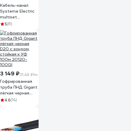
Кабель-канал
Systeme Electric
multiset
20x12x2000 мм,
(8)
5
арочной формы,
пвх, белый
IMT20120WH
3 149 ₽
31.49 ₽/м
Гофрированная
труба ПНД Gigant
лёгкая черная
D20 с зондом,
(14)
4.6
стойкая к УФ
100м 20120-
100GI