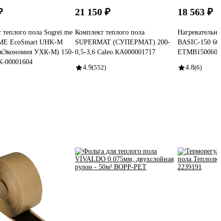
₽
21 150 ₽
18 563 ₽
 теплого пола Sogrei.me
Комплект теплого пола
Нагревательн
E EcoSmart UHK-M
SUPERMAT (СУПЕРМАТ) 200-
BASIC-150 600
аяЭкономия УХК-М) 150-
0,5-3,6 Caleo КА000001717
ETMB1500600
0К-00001604
4.9
(552)
4.8
(6)