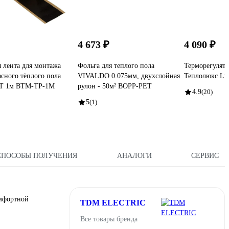
4 673 ₽
4 090 ₽
 лента для монтажа
Фольга для теплого пола
Терморегулято
сного тёплого пола
VIVALDO 0.075мм, двухслойная
Теплолюкс Lu
T 1м BTM-TP-1M
рулон - 50м² BOPP-PET
4.9
(20)
5
(1)
СПОСОБЫ ПОЛУЧЕНИЯ
АНАЛОГИ
СЕРВИС
мфортной
TDM ELECTRIC
Все товары бренда