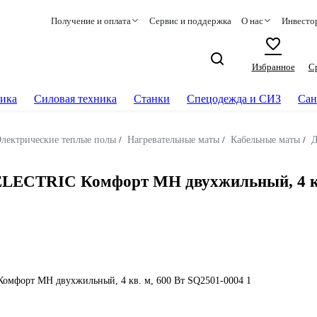
Получение и оплата
Сервис и поддержка
О нас
Инвесто
Избранное
С
ика
Силовая техника
Станки
Спецодежда и СИЗ
Сан
лектрические теплые полы
/
Нагревательные маты
/
Кабельные маты
/
Д
ELECTRIC Комфорт МН двухжильный, 4 кв.