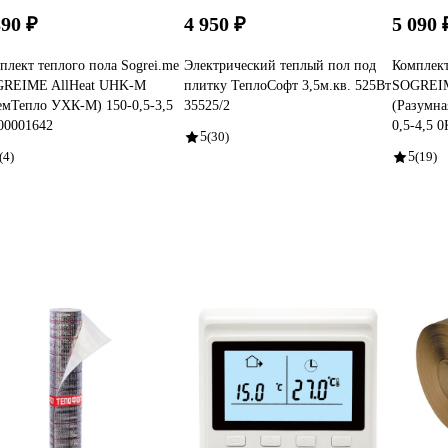
890 ₽
4 950 ₽
5 090 
плект теплого пола Sogrei.me
Электрический теплый пол под
Комплект
REIME AllHeat UHK-M
плитку ТеплоСофт 3,5м.кв. 525Вт
SOGREIM
емТепло УХК-М) 150-0,5-3,5
35525/2
(Разумн
00001642
0,5-4,5 
5
(30)
(4)
5
(19)