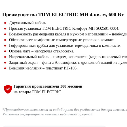
Преимущества TDM ELECTRIC МН 4 кв. м, 600 Вт
Двухжильный кабель.
Простая установка TDM ELECTRIC Комфорт МН SQ2501-0004.
Возможность размещения кабеля в нужном направлении – необходим
Обеспечивает комфортные температурные условия в комнате.
Гофрированная трубка для установки термодатчика в комплекте.
Основа мата – негорючая стеклосетка.
Нагревательный кабель – нихром, константан (медно-никелевый спл
Защитный экран – фольга Алюмофлекс с дренажной жилой из луже
Внешняя изоляция – пластикат ИТ-105.
Гарантия производителя 300 месяцев
на товары TDM ELECTRIC
*Производитель оставляет за собой право без уведомления дилера менять 
Указанная информация не является публичной офертой