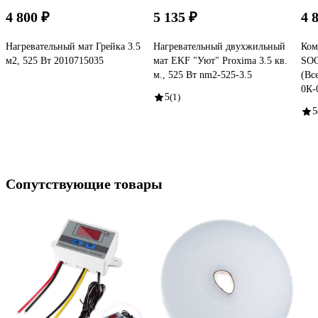
4 800 ₽
5 135 ₽
4 
Нагревательный мат Грейка 3.5
Нагревательный двухжильный
Ком
м2, 525 Вт 2010715035
мат EKF "Уют" Proxima 3.5 кв.
SOG
м., 525 Вт nm2-525-3.5
(Вс
0К-
5
(1)
5
Сопутствующие товары