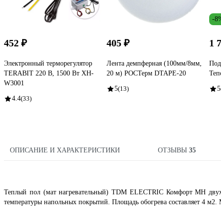
-8
452 ₽
405 ₽
1 
Электронный терморегулятор
Лента демпферная (100мм/8мм,
Под
TERABIT 220 В, 1500 Вт XH-
20 м) РОСТерм DTAPE-20
Теп
W3001
5
(13)
5
4.4
(33)
ОПИСАНИЕ И ХАРАКТЕРИСТИКИ
ОТЗЫВЫ
35
Теплый пол (мат нагревательный) TDM ELECTRIC Комфорт МН двухж
температуры напольных покрытий. Площадь обогрева составляет 4 м2. 