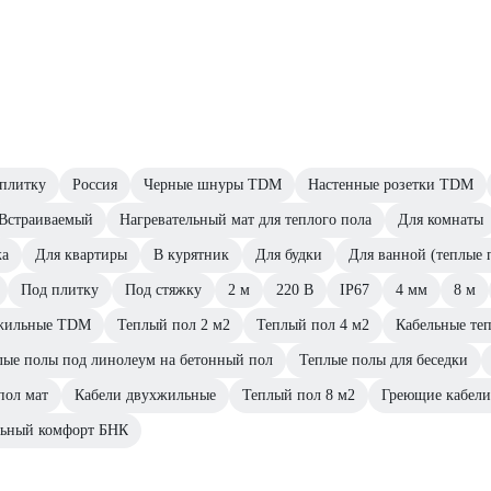
плитку
Россия
Черные шнуры TDM
Настенные розетки TDM
Встраиваемый
Нагревательный мат для теплого пола
Для комнаты
жа
Для квартиры
В курятник
Для будки
Для ванной (теплые 
Под плитку
Под стяжку
2 м
220 В
IP67
4 мм
8 м
хжильные TDM
Теплый пол 2 м2
Теплый пол 4 м2
Кабельные те
лые полы под линолеум на бетонный пол
Теплые полы для беседки
пол мат
Кабели двухжильные
Теплый пол 8 м2
Греющие кабели
льный комфорт БНК