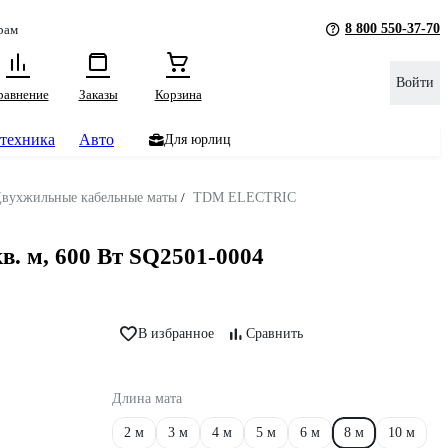
8 800 550-37-70
рам
Войти
равнение
Заказы
Корзина
техника
Авто
Для юрлиц
вухжильные кабельные маты
/
TDM ELECTRIC
 м, 600 Вт SQ2501-0004
В избранное
Сравнить
Длина мата
2 м
3 м
4 м
5 м
6 м
8 м
10 м