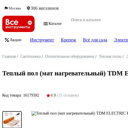
306 магазинов
Москва
Каталог
Инструмент
Крепеж
Всё для сада
Электр
Акции
Главная
/
Сантехника
/
Отопительное оборудование
/
Теплые полы
/
Э
Теплый пол (мат нагревательный) TDM 
Код товара:
16179392
4.9
(35 отзывов)