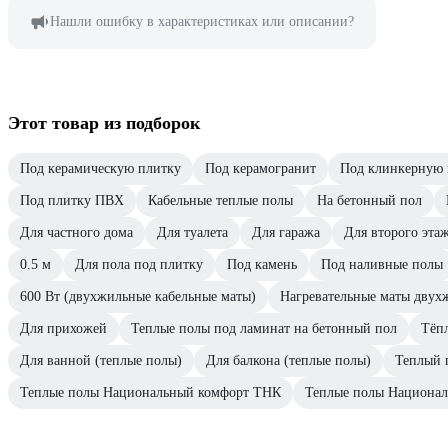
Нашли ошибку в характеристиках или описании?
Этот товар из подборок
Под керамическую плитку
Под керамогранит
Под клинкерную 
Под плитку ПВХ
Кабельные теплые полы
На бетонный пол
Для частного дома
Для туалета
Для гаража
Для второго эта
0.5 м
Для пола под плитку
Под камень
Под наливные полы
600 Вт (двухжильные кабельные маты)
Нагревательные маты дву
Для прихожей
Теплые полы под ламинат на бетонный пол
Тёп
Для ванной (теплые полы)
Для балкона (теплые полы)
Теплый 
Теплые полы Национальный комфорт ТНК
Теплые полы Национа