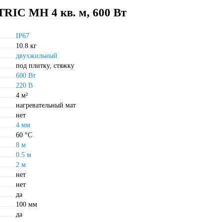
RIC МН 4 кв. м, 600 Вт
IP67
10.8 кг
двухжильный
под плитку, стяжку
600 Вт
220 В
4 м²
нагревательный мат
нет
4 мм
60 °С
8 м
0.5 м
2 м
нет
нет
да
100 мм
да