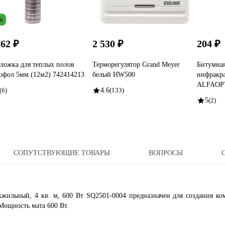
%
762 ₽
2 530 ₽
204 ₽
ложка для теплых полов
Терморегулятор Grand Meyer
Битумная
офол 5мм (12м2) 742414213
белый HW500
инфракра
ALFAOP
(6)
4.6
(133)
5
(2)
СОПУТСТВУЮЩИЕ ТОВАРЫ
ВОПРОСЫ
ильный, 4 кв. м, 600 Вт SQ2501-0004 предназначен для создания ко
Мощность мата 600 Вт.