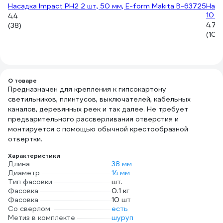
Насадка Impact PH2 2 шт, 50 мм, Е-form Makita B-63725
Набо
10 ш
4.4
4.7
(38)
(10)
О товаре
Предназначен для крепления к гипсокартону
светильников, плинтусов, выключателей, кабельных
каналов, деревянных реек и так далее. Не требует
предварительного рассверливания отверстия и
монтируется с помощью обычной крестообразной
отвертки.
Характеристики
Длина
38 мм
Диаметр
14 мм
Тип фасовки
шт.
Фасовка
0.1 кг
Фасовка
10 шт
Со сверлом
есть
Метиз в комплекте
шуруп