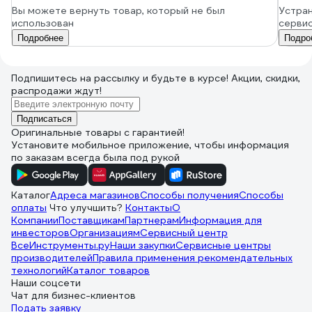
Вы можете вернуть товар, который не был
Устран
использован
серви
Подробнее
Подро
Подпишитесь
на рассылку
и будьте в курсе! Акции, скидки,
распродажи ждут!
Подписаться
Оригинальные товары с гарантией!
Установите мобильное приложение, чтобы информация
по заказам всегда была под рукой
Каталог
Адреса магазинов
Способы получения
Способы
оплаты
Что улучшить?
Контакты
О
Компании
Поставщикам
Партнерам
Информация для
инвесторов
Организациям
Сервисный центр
ВсеИнструменты.ру
Наши закупки
Сервисные центры
производителей
Правила применения рекомендательных
технологий
Каталог товаров
Наши соцсети
Чат для бизнес-клиентов
Подать заявку