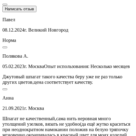
Написать отзыв
Павел
08.12.2024
г. Великий Новгород
Норма
Полякова А.
05.02.2023
г. Москва
Опыт использования: Несколько месяцев
Джутовый шпагат такого качества беру уже не раз только
других цветов,цена соответствует качеству.
Анна
21.09.2021
г. Москва
Шпагат не качественный,сама нить неровная много
утолщений узелков, вязать не удобно(да ещё жутко краситься
при неоднократном намокании положив на белую тряпочку
мгновенно окрашивалась в красный цвет,для моих изделий