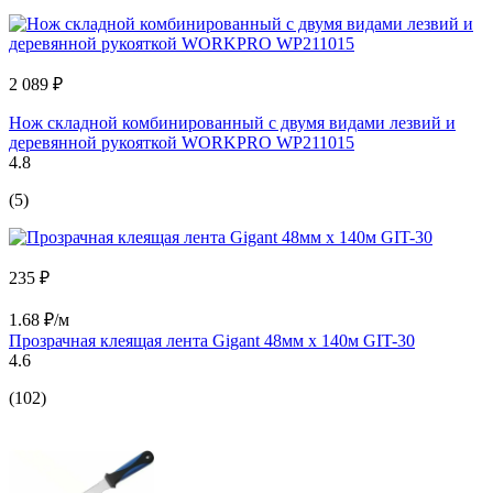
2 089 ₽
Нож складной комбинированный с двумя видами лезвий и
деревянной рукояткой WORKPRO WP211015
4.8
(5)
235 ₽
1.68 ₽/м
Прозрачная клеящая лента Gigant 48мм х 140м GIT-30
4.6
(102)