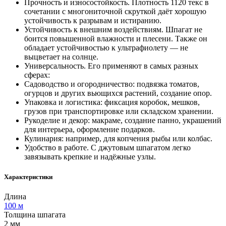
Прочность и износостойкость. Плотность 1120 текс в
сочетании с многониточной скруткой даёт хорошую
устойчивость к разрывам и истиранию.
Устойчивость к внешним воздействиям. Шпагат не
боится повышенной влажности и плесени. Также он
обладает устойчивостью к ультрафиолету — не
выцветает на солнце.
Универсальность. Его применяют в самых разных
сферах:
Садоводство и огородничество: подвязка томатов,
огурцов и других вьющихся растений, создание опор.
Упаковка и логистика: фиксация коробок, мешков,
грузов при транспортировке или складском хранении.
Рукоделие и декор: макраме, создание панно, украшений
для интерьера, оформление подарков.
Кулинария: например, для копчения рыбы или колбас.
Удобство в работе. С джутовым шпагатом легко
завязывать крепкие и надёжные узлы.
Характеристики
Длина
100 м
Толщина шпагата
2 мм