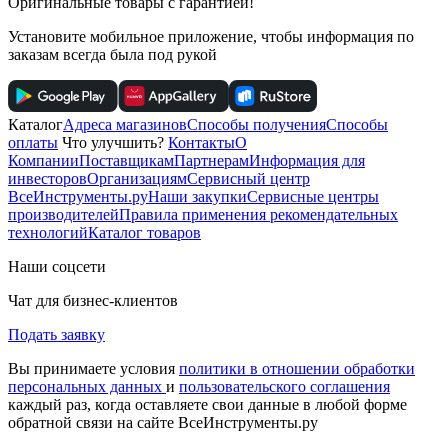
Оригинальные товары с гарантией!
Установите мобильное приложение, чтобы информация по
заказам всегда была под рукой
Каталог
Адреса магазинов
Способы получения
Способы
оплаты
Что улучшить?
Контакты
О
Компании
Поставщикам
Партнерам
Информация для
инвесторов
Организациям
Сервисный центр
ВсеИнструменты.ру
Наши закупки
Сервисные центры
производителей
Правила применения рекомендательных
технологий
Каталог товаров
Наши соцсети
Чат для бизнес-клиентов
Подать заявку
Вы принимаете условия
политики в отношении обработки
персональных данных
и
пользовательского соглашения
каждый раз, когда оставляете свои данные в любой форме
обратной связи на сайте ВсеИнструменты.ру