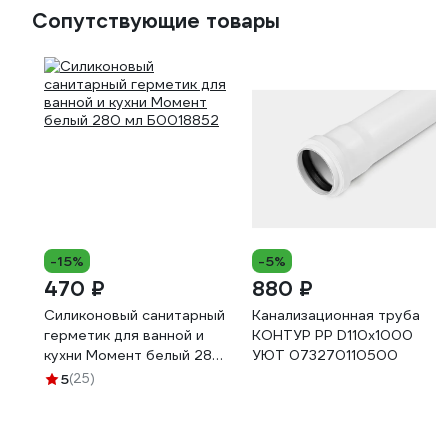
Сопутствующие товары
-15%
-5%
470 ₽
880 ₽
Силиконовый санитарный
Канализационная труба
герметик для ванной и
КОНТУР РР D110x1000
кухни Момент белый 280
УЮТ 073270110500
мл Б0018852
5
(25)