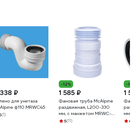
-12%
-9%
 338 ₽
1 585 ₽
1 515
лено для унитаза
Фановая труба McAlpine
Фанова
Alpine ф110 MRWC45
раздвижная, L200-330
раздви
мм, с манжетом MRWC-
мм, го
5
(1)
F20R
MRWC-
5
(11)
4.9
(1