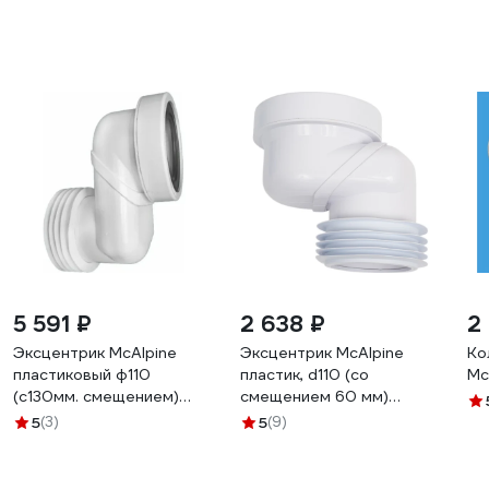
5 591 ₽
2 638 ₽
2
Эксцентрик McAlpine
Эксцентрик McAlpine
Ко
пластиковый ф110
пластик, d110 (со
Mc
(с130мм. смещением)
смещением 60 мм)
MRWCLO-13
MRWCLO-6
5
(3)
5
(9)