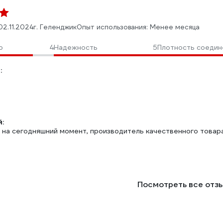
02.11.2024
г. Геленджик
Опыт использования: Менее месяца
о
4
Надежность
5
Плотность соедин
:
:
 на сегодняшний момент, производитель качественного товара
Посмотреть все отз