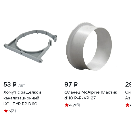
53 ₽
97 ₽
2
/шт
Хомут с защелкой
Фланец McAlpine пластик
Си
канализационный
d110 P-P-VP127
As
КОНТУР PP D110
4.7
(6)
СТАНДАРТ
5
(2)
072909110000