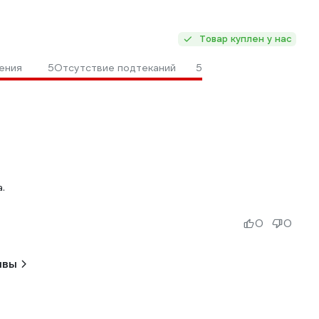
Товар куплен у нас
ения
5
Отсутствие подтеканий
5
.
0
0
ывы