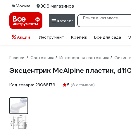
306 магазинов
Москва
Каталог
Акции
Инструмент
Крепеж
Всё для сада
Э
Главная
Сантехника
Инженерная сантехника
Фитинг
/
/
/
Эксцентрик McAlpine пластик, d1
Код товара:
23068179
5
(8 отзывов)