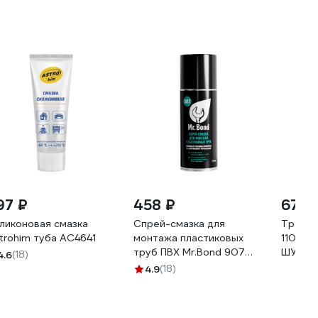
97 ₽
458 ₽
679 
ликоновая смазка
Спрей-смазка для
Тройни
trohim туба AC4641
монтажа пластиковых
110x110
труб ПВХ Mr.Bond 907
ШУМЭК
4.6
(18)
MB4090700210
4.9
(18)