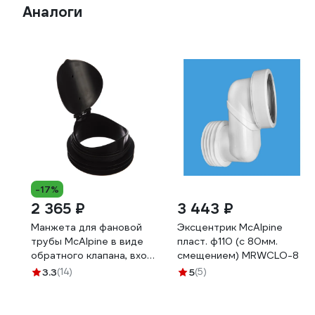
Аналоги
-17%
2 365 ₽
3 443 ₽
Манжета для фановой
Эксцентрик McAlpine
трубы McAlpine в виде
пласт. ф110 (с 80мм.
обратного клапана, вход
смещением) MRWCLO-8
D=90 мм, выход внутрь
3.3
(14)
5
(5)
4"/110 мм MRWC-ARB1