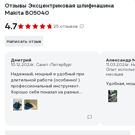
Отзывы Эксцентриковая шлифмашина
Makita BO5040
4.7
25 отзывов
Написать отзыв
Дмитрий
Александр М
10.12.2024
г. Санкт-Петербург
11.03.2024
г. 
Опыт использ
Надежный, мощный и удобный при
месяцев
длительной работе (особенно! )
Удобная, мощ
профессиональный инструмент.
Хорошо себя показал на разных
проектах, незаменим при шлифовке
паркета и плинтусов. По
характеристикам превосходит
аккумуляторные аналоги.