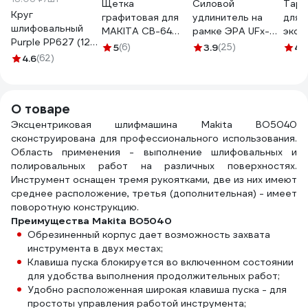
Щетка
Силовой
Таре
Круг
графитовая для
удлинитель на
для
шлифовальный
MAKITA СВ-64
рамке ЭРА UFx-
эксц
Purple PP627 (125
(аналог 191627-8)
1e-3x1.5-50m-IP44
шли
5
(6)
3.9
(25)
4.
мм; 8 отверстий;
4.6
(62)
5x8х11 мм UNITED
с заземлением 1
MAKI
Р120; 100 шт)
PARTS 90-0901
гнездо 50м ПВС
META
Hanko
3х1.5 Б0046814
Diamo
PP627.125.8.0120
DIDE
О товаре
Эксцентриковая шлифмашина Makita BO5040
сконструирована для профессионального использования.
Область применения - выполнение шлифовальных и
полировальных работ на различных поверхностях.
Инструмент оснащен тремя рукоятками, две из них имеют
среднее расположение, третья (дополнительная) - имеет
поворотную конструкцию.
Преимущества Makita BO5040
Обрезиненный корпус дает возможность захвата
инструмента в двух местах;
Клавиша пуска блокируется во включенном состоянии
для удобства выполнения продолжительных работ;
Удобно расположенная широкая клавиша пуска - для
простоты управления работой инструмента;