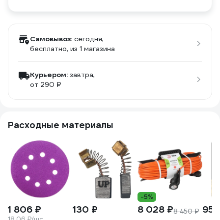
Самовывоз:
сегодня,
бесплатно
, из 1 магазина
Курьером:
завтра,
от 290 ₽
Расходные материалы
-5%
1 806 ₽
130 ₽
8 028 ₽
954
8 450 ₽
18.06 ₽/шт