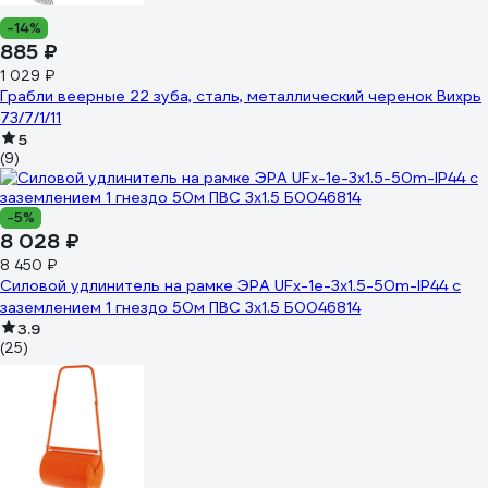
-14%
885 ₽
1 029 ₽
Грабли веерные 22 зуба, сталь, металлический черенок Вихрь
73/7/1/11
5
(9)
-5%
8 028 ₽
8 450 ₽
Силовой удлинитель на рамке ЭРА UFx-1e-3x1.5-50m-IP44 с
заземлением 1 гнездо 50м ПВС 3х1.5 Б0046814
3.9
(25)