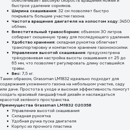
обеспечивает высокую скорость вращения ножей и
быстрое удаление сорняков.
Ширина скашивания
: 32 см позволяет быстро
покрывать большие участки газона.
Частота вращения двигателя на холостом ходу:
3450
об/мин.
Вместительный травосборник:
объемом 30 литров
собирает скошенную траву для последующего удаления.
Удобство хранения
: складная рукоятка облегчает
транспортировку и компактное хранение газонокосилки.
Управление высотой скашивания
: предусмотрена
трёхуровневая настройка высоты скашивания от 25 до
65 мм, что позволяет регулировать длину оставшейся
травы.
Вес:
7,5 кг.
Таким образом, Grassman LM1832 идеально подходит для
содержания ухоженного газона на небольшом участке, саду
или даче. Простота в уходе и высокая эффективность помогут
создать красивый ландшафтный дизайн и наслаждаться
красотой зелёного пространства.
Преимущества Grassman LM1832 020358
Управление высотой скашивания
Складная рукоятка
Удобная ручка пуска двигателя
Корпус из прочного пластика