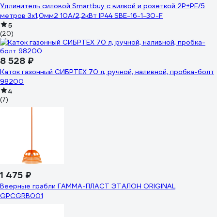
Удлинитель силовой Smartbuy с вилкой и розеткой 2P+PE/5
метров 3x1,0мм2 10А/2,2кВт IP44 SBE-16-1-30-F
5
(20)
8 528 ₽
Каток газонный СИБРТЕХ 70 л, ручной, наливной, пробка-болт
98200
4
(7)
1 475 ₽
Веерные грабли ГАММА-ПЛАСТ ЭТАЛОН ORIGINAL
GPCGRB001