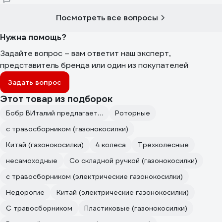
половинок ручки направляющей. А само крепление ручки к
основанию- с одной стороны винт торчит и рукоятка оделась,
Посмотреть все вопросы
а со 2-й стороны не к чему крепить рукоятку. Там должен
быть запрессован винт на кот. одевается рукоятка и
Нужна помощь?
завинчивается декоративная гайка зелёная с шайбой. Их как
раз четыре-4 шайбы и 4 гайки. Я так понимаю? Как я буду
Задайте вопрос – вам ответит наш эксперт,
пользоваться газонокосилкой, если ручка крепится только с
представитель бренда или один из покупателей
одной стороны?Убедительная просьба ответить, т к не
хочется возвращаюсь вещь не опробовав.С уважением.
Задать вопрос
Покупатель Тамара
Этот товар из подборок
Бобр ВИталий предлагает…
Роторные
с травосборником (газонокосилки)
Китай (газонокосилки)
4 колеса
Трехколесные
несамоходные
Со складной ручкой (газонокосилки)
с травосборником (электрические газонокосилки)
Недорогие
Китай (электрические газонокосилки)
С травосборником
Пластиковые (газонокосилки)