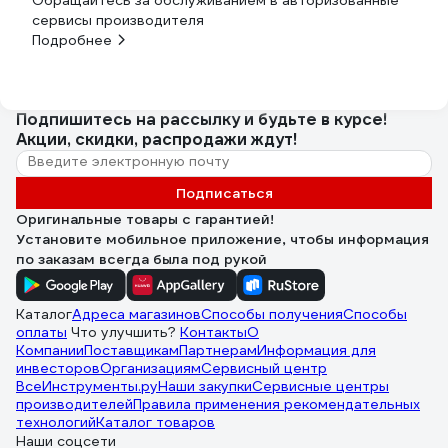
Обращайтесь за обслуживанием в авторизованные
сервисы производителя
Подробнее
Подпишитесь
на рассылку
и будьте в курсе!
Акции, скидки, распродажи ждут!
Подписаться
Оригинальные товары с гарантией!
Установите мобильное приложение, чтобы информация
по заказам всегда была под рукой
Каталог
Адреса магазинов
Способы получения
Способы
оплаты
Что улучшить?
Контакты
О
Компании
Поставщикам
Партнерам
Информация для
инвесторов
Организациям
Сервисный центр
ВсеИнструменты.ру
Наши закупки
Сервисные центры
производителей
Правила применения рекомендательных
технологий
Каталог товаров
Наши соцсети