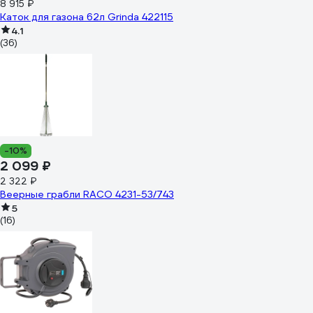
8 915 ₽
Каток для газона 62л Grinda 422115
4.1
(36)
-10%
2 099 ₽
2 322 ₽
Веерные грабли RACO 4231-53/743
5
(16)