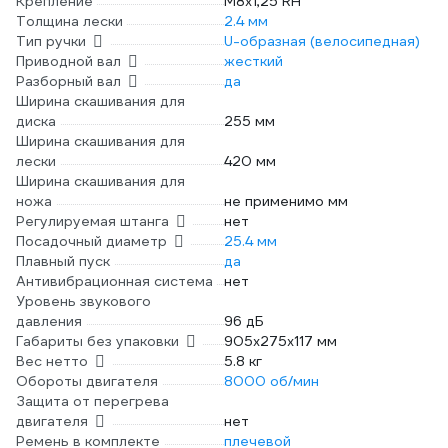
Крепление
М8х1,25 RH
Толщина лески
2.4 мм
Тип ручки
U-образная (велосипедная)
Приводной вал
жесткий
Разборный вал
да
Ширина скашивания для
диска
255 мм
Ширина скашивания для
лески
420 мм
Ширина скашивания для
ножа
не применимо мм
Регулируемая штанга
нет
Посадочный диаметр
25.4 мм
Плавный пуск
да
Антивибрационная система
нет
Уровень звукового
давления
96 дБ
Габариты без упаковки
905x275x117 мм
Вес нетто
5.8 кг
Обороты двигателя
8000 об/мин
Защита от перегрева
двигателя
нет
Ремень в комплекте
плечевой