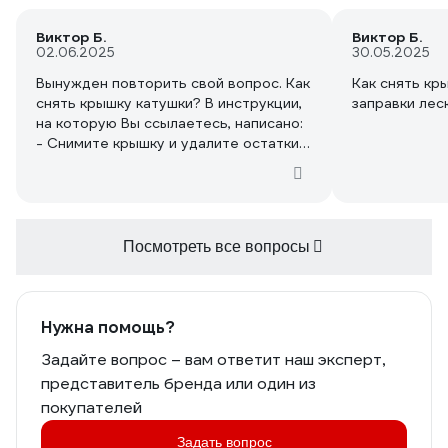
Виктор Б.
Виктор Б.
02.06.2025
30.05.2025
Вынужден повторить свой вопрос. Как
Как снять кр
снять крышку катушки? В инструкции,
заправки лес
на которую Вы ссылаетесь, написано:
- Снимите крышку и удалите остатки
лески. Но как? Ранее, лет 10
пользовался триммером марки Bosh.
Там нужно было открутить головку
крышки и снять крышку. У нынешнего
триммера головка не крутится ни по
Посмотреть все вопросы
часовой, ни против часовой стрелки.
Что делать? Боюсь сломать. Нейро
сеть (Яндекс Алиса) пишет катушки
приобретенного мной триммера
Нужна помощь?
могут быть автоматическими. А у них
Задайте вопрос – вам ответит наш эксперт,
другие правила. Уточняю свой вопрос.
представитель бренда или один из
Катушка автоматическая? Если нет, то
как откручивается головка? По
покупателей
часовой или против часовой?
Задать вопрос