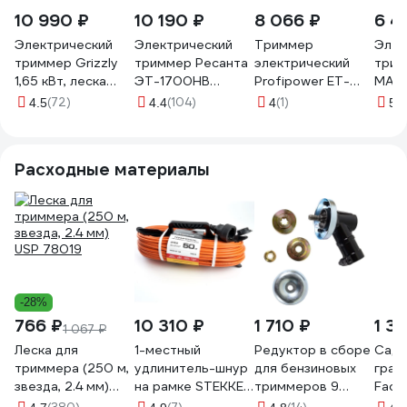
10 990 ₽
10 190 ₽
8 066 ₽
6 4
Электрический
Электрический
Триммер
Элек
триммер Grizzly
триммер Ресанта
электрический
трим
1,65 кВт, леска
ЭТ-1700НВ
Profipower ET-
MAXP
диск SKY-18
70/1/24
1400 1400 Вт,
(200
(72)
(104)
(1)
(3
4.5
4.4
4
5
10000 об/мин,
мм, 
катушка и диск в
разъ
комплекте, F0005
нож+
Расходные материалы
200
-28%
766 ₽
10 310 ₽
1 710 ₽
1 3
1 067 ₽
Леска для
1-местный
Редуктор в сборе
Садо
триммера (250 м,
удлинитель-шнур
для бензиновых
граб
звезда, 2.4 мм)
на рамке STEKKER
триммеров 9
Fach
USP 78019
с заземлением
шлицов Huter
плас