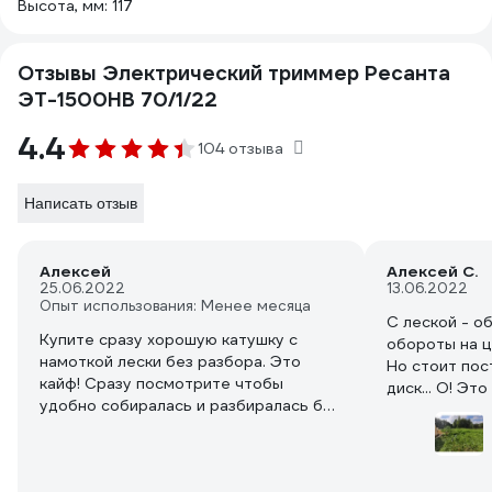
Высота, мм: 117
Отзывы Электрический триммер Ресанта
ЭТ-1500НВ 70/1/22
4.4
104 отзыва
Написать отзыв
Алексей
Алексей С.
25.06.2022
13.06.2022
Опыт использования: Менее месяца
С леской - о
Купите сразу хорошую катушку с
обороты на ц
намоткой лески без разбора. Это
Но стоит пос
кайф! Сразу посмотрите чтобы
диск... О! Эт
удобно собиралась и разбиралась без
зубастый зве
лишних усилий. Не буду хвалить то что
репейник выс
взял скажу что стоит 600 рублей и я
рост и толщи
очень доволен. Помните что
ерунда, моло