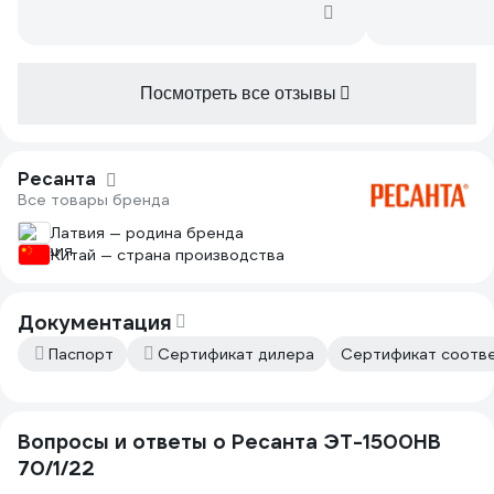
инструмент бытовой и не убивайте
мелочи. Коне
его бесконечным трудом. Покосили,
не будешь, о
покурили, грабельками травку убрали,
сорняков на 
а ротор пока и остынет. В инструкции
там справляе
все написано. Соберите по возможно
Посмотреть все отзывы
Удивило треб
в магазине все по максимуму чтобы не
смазывать ре
ехать потом обратно с вопросами. Не
использовани
ругайте его сразу. Стерпится-
у родни на у
Ресанта
слюбится!
боши, макиты
Все товары бренда
разу за 10 ле
разбирали и 
Латвия — родина бренда
менялась лес
Китай — страна производства
ножа (для ко
Насчет шума
наушники ил
Документация
вопрос решаю
Паспорт
Сертификат дилера
Сертификат соотве
Тут жаловали
широкая, но 
скататься и н
Но штатные 
Вопросы и ответы о Ресанта ЭТ-1500НВ
одинаковые (
70/1/22
хороший реме
отдельно.