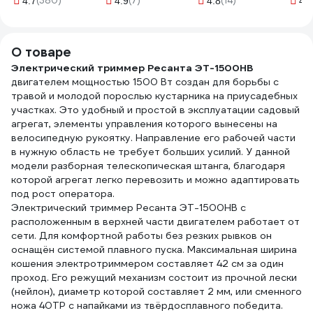
(380)
(7)
(14)
4.7
4.9
4.8
4.6
HM05-01-50,
71/2/32
05.0
3х1,5мм2, 50м, 16А,
Home, оранжевый
О товаре
39634
Электрический триммер Ресанта ЭТ-1500НВ
двигателем мощностью 1500 Вт создан для борьбы с
травой и молодой порослью кустарника на приусадебных
участках. Это удобный и простой в эксплуатации садовый
агрегат, элементы управления которого вынесены на
велосипедную рукоятку. Направление его рабочей части
в нужную область не требует больших усилий. У данной
модели разборная телескопическая штанга, благодаря
которой агрегат легко перевозить и можно адаптировать
под рост оператора.
Электрический триммер Ресанта ЭТ-1500НВ с
расположенным в верхней части двигателем работает от
сети. Для комфортной работы без резких рывков он
оснащён системой плавного пуска. Максимальная ширина
кошения электротриммером составляет 42 см за один
проход. Его режущий механизм состоит из прочной лески
(нейлон), диаметр которой составляет 2 мм, или сменного
ножа 40ТР с напайками из твёрдосплавного победита.