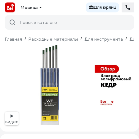
Москва
Для юрлиц
Поиск в каталоге
Главная
/
Расходные материалы
/
Для инструмента
/
Для
видео