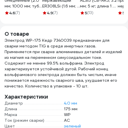
омедненные (2.0
нержавеющий
АLSi5 (СВ-АК5; 3.2
прис
мм; 1000 мм; туба
ER308LSi (1.6 мм; 5
мм; 5 кг; длина 1 м)
нер
5 кг; СВ-08ГС) ER-
кг) DEKA
Gigant GRF-93
Svar
4.6
(7)
4.9
(7)
5
(13)
5
(
70S-6 БАРСВЕЛД
СТ000001771
свар
СВ000006904
2мм 
TIG 
О товаре
прут
Электрод WP-175 Кедр 7340039 предназначен для
нерж
сварки методом TIG в среде инертных газов.
Применяется при сварке алюминиевых деталей и изделий
из магния на переменном синусоидальном токе.
Содержит не менее 99.5% вольфрама. Электрод
характеризуется устойчивой дугой. Рабочий конец
вольфрамового электрода должен быть чистым, иначе
понижается надежность сварного шва, ухудшается его
качество. Количество в упаковке - 10 шт.
Характеристики
Диаметр
4.0 мм
Длина
175 мм
Марка
WP
Ток (режим сварки)
AC
Цвет
зеленый