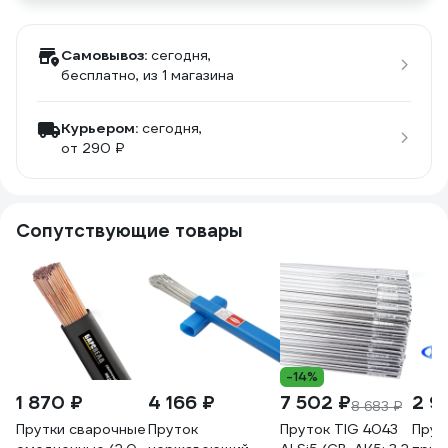
Самовывоз:
сегодня,
бесплатно
, из 1 магазина
Курьером:
сегодня,
от 290 ₽
Сопутствующие товары
-14%
1 870 ₽
4 166 ₽
7 502 ₽
2 9
8 683 ₽
Прутки сварочные
Пруток
Пруток TIG 4043
Прут