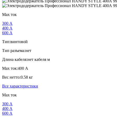
Max ток
300 А
400 А
600 А
Тип:
винтовой
Тип разъема:
нет
Длина кабеля:
нет кабеля м
Max ток:
400 А
Вес нетто:
0.58 кг
Все характеристики
Max ток
300 А
400 А
600 А