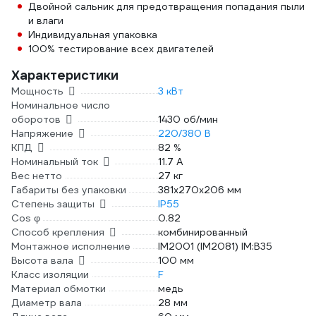
Двойной сальник для предотвращения попадания пыли
и влаги
Индивидуальная упаковка
100% тестирование всех двигателей
Характеристики
Мощность
3 кВт
Номинальное число
оборотов
1430 об/мин
Напряжение
220/380 В
КПД
82 %
Номинальный ток
11.7 А
Вес нетто
27 кг
Габариты без упаковки
381х270х206 мм
Степень защиты
IP55
Cos φ
0.82
Способ крепления
комбинированный
Монтажное исполнение
IM2001 (IM2081) IM:B35
Высота вала
100 мм
Класс изоляции
F
Материал обмотки
медь
Диаметр вала
28 мм