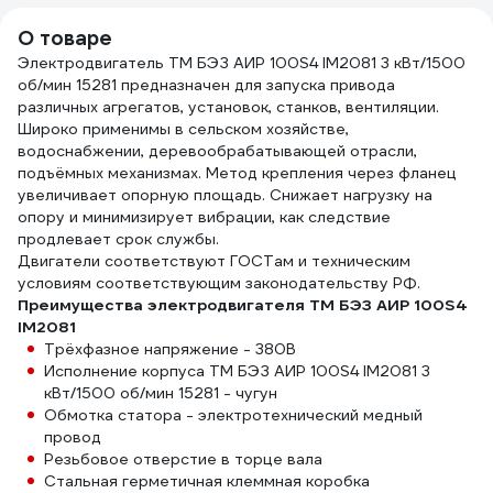
О товаре
Электродвигатель ТМ БЭЗ АИР 100S4 IM2081 3 кВт/1500
об/мин 15281 предназначен для запуска привода
различных агрегатов, установок, станков, вентиляции.
Широко применимы в сельском хозяйстве,
водоснабжении, деревообрабатывающей отрасли,
подъёмных механизмах. Метод крепления через фланец
увеличивает опорную площадь. Снижает нагрузку на
опору и минимизирует вибрации, как следствие
продлевает срок службы.
Двигатели соответствуют ГОСТам и техническим
условиям соответствующим законодательству РФ.
Преимущества электродвигателя ТМ БЭЗ АИP 100S4
IM2081
Трёхфазное напряжение - 380В
Исполнение корпуса ТМ БЭЗ АИР 100S4 IM2081 3
кВт/1500 об/мин 15281 - чугун
Обмотка статора - электротехнический медный
провод
Резьбовое отверстие в торце вала
Стальная герметичная клеммная коробка