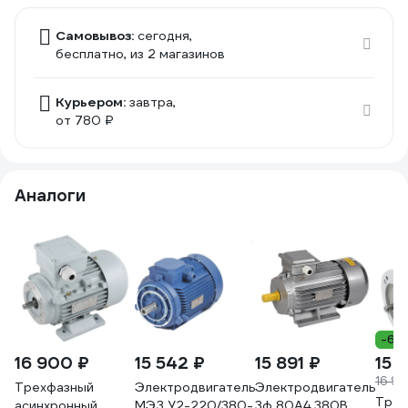
Самовывоз:
сегодня,
бесплатно
, из 2 магазинов
Курьером:
завтра,
от 780 ₽
Аналоги
-6%
16 900 ₽
15 542 ₽
15 891 ₽
15 
16 9
Трехфазный
Электродвигатель
Электродвигатель
Трех
асинхронный
МЭЗ У2-220/380-
3ф 80A4 380В