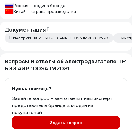
Россия — родина бренда
Китай — страна производства
Документация
Инструкция к ТМ БЭЗ АИP 100S4 IM2081 15281
Инст
Вопросы и ответы об электродвигателе ТМ
БЭЗ АИP 100S4 IM2081
Нужна помощь?
Задайте вопрос – вам ответит наш эксперт,
представитель бренда или один из
покупателей
Задать вопрос