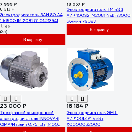
7 999 ₽
18 657 ₽
8 913 ₽
Электродвигатель ТМ БЭЗ
Электродвигатель 5АИ 80 А4
АИР 100S2 IM2081 4 кВт/3000
1.1/1500 IM 2081 01.01.213541
об/мин 79083
4.9
В корзину
(35)
В корзину
23 000 ₽
16 184 ₽
Трехфазный асинхронный
Электродвигатель ЭМШ
электродвигатель INNOVARI
АИР100L4У1 4 кВт
CIMA/Италия 0.75 кВт, 1400
Х0000062000
об/мин, 120х19 мм, 80M/4 B14,