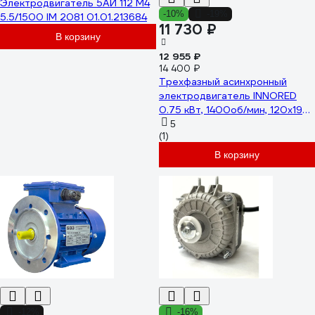
Электродвигатель 5АИ 112 М4
-10%
-19%
5.5/1500 IM 2081 01.01.213684
11 730 ₽
В корзину
12 955 ₽
14 400 ₽
Трехфазный асинхронный
электродвигатель INNORED
0.75 кВт, 1400об/мин, 120х19
мм, на лапах, схема включения
5
(1)
звезда/треугольник, 380
В/220 В, IP55 RM80M2-4 B34
В корзину
-12%
-16%