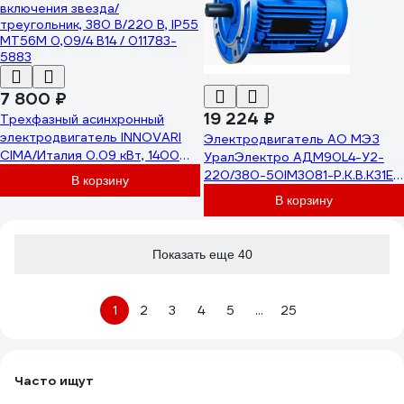
7 800 ₽
19 224 ₽
Трехфазный асинхронный
электродвигатель INNOVARI
Электродвигатель АО МЭЗ
CIMA/Италия 0.09 кВт, 1400
УралЭлектро АДМ90L4-У2-
об/мин, 80х9 мм, 56M/4 схема
220/380-50IM3081-Р.К.В.К31Е
В корзину
включения звезда/
АДМ90Л4 3081
В корзину
треугольник, 380 В/220 В, IP55
MT56M 0,09/4 B14 / 011783-
5883
Показать еще 40
1
2
3
4
5
...
25
Часто ищут