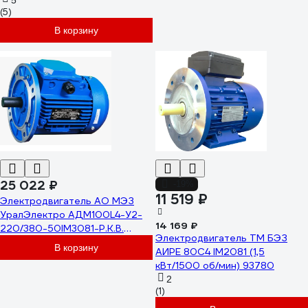
5
(5)
В корзину
25 022 ₽
-19%
11 519 ₽
Электродвигатель АО МЭЗ
УралЭлектро АДМ100L4-У2-
14 169 ₽
220/380-50IM3081-Р.К.В.
Электродвигатель ТМ БЭЗ
АДМ100Л4 3081
В корзину
АИРЕ 80C4 IM2081 (1,5
кВт/1500 об/мин) 93780
2
(1)