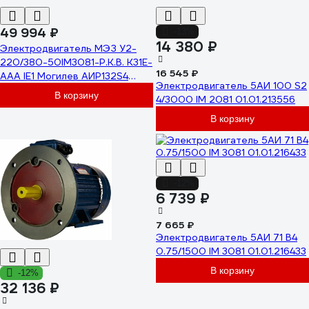
49 994 ₽
-13%
14 380 ₽
Электродвигатель МЭЗ У2-
220/380-50IM3081-Р.К.В. К31Е-
16 545 ₽
ААА IE1 Могилев АИР132S4
Электродвигатель 5АИ 100 S2
7,5*1500 3081
В корзину
4/3000 IM 2081 01.01.213556
В корзину
-12%
6 739 ₽
7 665 ₽
Электродвигатель 5АИ 71 В4
0.75/1500 IM 3081 01.01.216433
В корзину
-12%
32 136 ₽