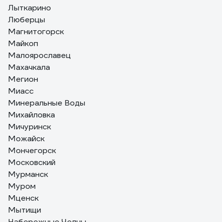
Лыткарино
Люберцы
Магнитогорск
Майкоп
Малоярославец
Махачкала
Мегион
Миасс
Минеральные Воды
Михайловка
Мичуринск
Можайск
Мончегорск
Московский
Мурманск
Муром
Мценск
Мытищи
Набережные Челны