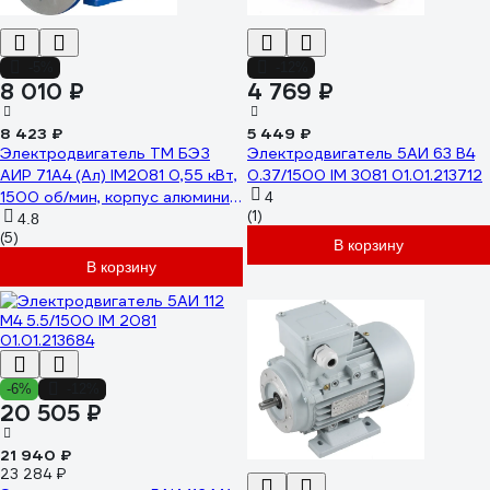
-5%
-12%
8 010 ₽
4 769 ₽
8 423 ₽
5 449 ₽
Электродвигатель ТМ БЭЗ
Электродвигатель 5АИ 63 В4
АИР 71A4 (Ал) IM2081 0,55 кВт,
0.37/1500 IM 3081 01.01.213712
1500 об/мин, корпус алюминий
4
(1)
98051
4.8
(5)
В корзину
В корзину
-6%
-12%
20 505 ₽
21 940 ₽
23 284 ₽