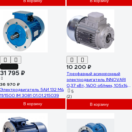
В корзину
В корзину
схема включения звезда/
треугольник, 380 В/220 В, IP55
MT80M KW 0,75/4 B14 /
033741-5883
10 200 ₽
-14%
31 795 ₽
Трехфазный асинхронный
электродвигатель INNOVARI
36 970 ₽
0,37 кВт, 1400 об/мин, 105х14
Электродвигатель 5АИ 132 М4
мм B14, схема включения
5
11/1500 IM 3081 01.01.215039
(2)
звезда/треугольник, 380
В/220 В, IP55 71 4B B14
В корзину
В корзину