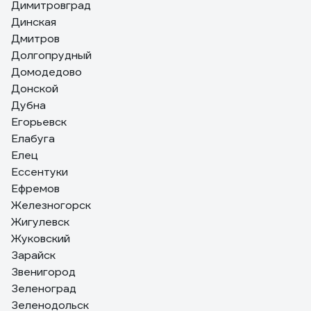
Димитровград
Динская
Дмитров
Долгопрудный
Домодедово
Донской
Дубна
Егорьевск
Елабуга
Елец
Ессентуки
Ефремов
Железногорск
Жигулевск
Жуковский
Зарайск
Звенигород
Зеленоград
Зеленодольск