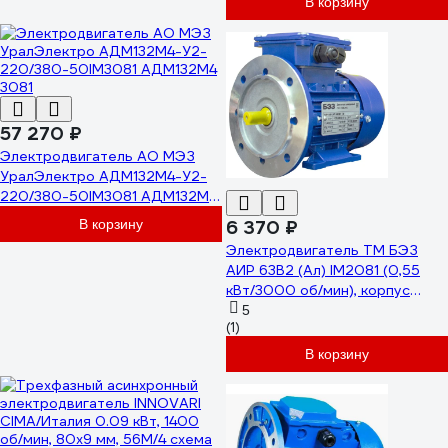
В корзину
57 270 ₽
Электродвигатель АО МЭЗ
УралЭлектро АДМ132М4-У2-
220/380-50IM3081 АДМ132М4
3081
В корзину
6 370 ₽
Электродвигатель ТМ БЭЗ
АИР 63B2 (Ал) IM2081 (0,55
кВт/3000 об/мин), корпус
алюминий 21259
5
(1)
В корзину