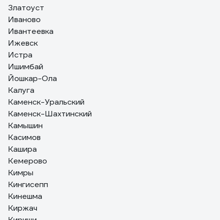
Златоуст
Иваново
Ивантеевка
Ижевск
Истра
Ишимбай
Йошкар-Ола
Калуга
Каменск-Уральский
Каменск-Шахтинский
Камышин
Касимов
Кашира
Кемерово
Кимры
Кингисепп
Кинешма
Киржач
Кириши