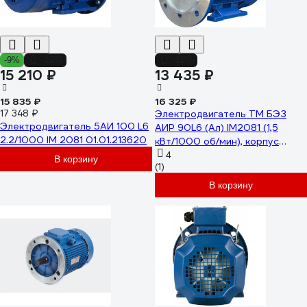
-9%
-12%
-18%
15 210 ₽
13 435 ₽
15 835 ₽
16 325 ₽
17 348 ₽
Электродвигатель ТМ БЭЗ
Электродвигатель 5АИ 100 L6
АИР 90L6 (Ал) IM2081 (1,5
2.2/1000 IM 2081 01.01.213620
кВт/1000 об/мин), корпус
алюминий 42466
4
В корзину
(1)
В корзину