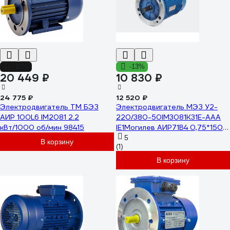
-17%
-13%
20 449 ₽
10 830 ₽
24 775 ₽
12 520 ₽
Электродвигатель ТМ БЭЗ
Электродвигатель МЭЗ У2-
АИР 100L6 IM2081 2.2
220/380-50IM3081К31Е-ААА
кВт/1000 об/мин 98415
IE1Могилев АИР71В4 0,75*1500
3081
5
В корзину
(1)
В корзину