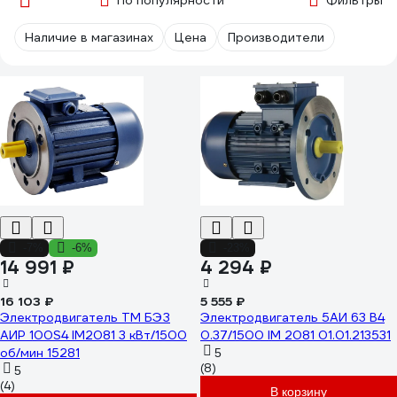
По популярности
Фильтры
Наличие в магазинах
Цена
Производители
-7%
-6%
-23%
14 991 ₽
4 294 ₽
16 103 ₽
5 555 ₽
Электродвигатель ТМ БЭЗ
Электродвигатель 5АИ 63 В4
АИР 100S4 IM2081 3 кВт/1500
0.37/1500 IM 2081 01.01.213531
об/мин 15281
5
(8)
5
(4)
В корзину