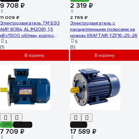
9 708 ₽
2 319 ₽
11 009 ₽
2 769 ₽
Электродвигатель ТМ БЭЗ
Электродвигатель с
АИР 80B4, AL IM2081, 1,5
расщепленными полюсами на
кВт/1500 об/мин, корпус
ножках KRAFTAIR YZF16-25-26
алюминий 74874
1
5
(1)
(5)
В корзину
В корзину
-10%
-14%
-6%
7 709 ₽
17 589 ₽