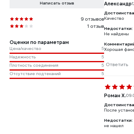
Написать отзыв
Александр
1
Достоинства
Качество
9 отзывов
1 отзыв
Недостатки:
Не найдены
Оценки по параметрам
Комментарий
Цена/качество
5
Хорошая фано
Надежность
5
Ответить
Плотность соединения
5
Отсутствие подтеканий
5
Роман Х.
09.
Достоинства
После устано
Недостатки:
не нашел