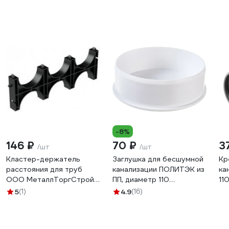
-8%
146 ₽
70 ₽
3
/шт
/шт
Кластер-держатель
Заглушка для бесшумной
Кр
расстояния для труб
канализации ПОЛИТЭК из
ка
ООО МеталлТоргСтрой
ПП, диаметр 110
11
ПНД 110 мм, тройной, 1
400110000
01
5
(1)
4.9
(16)
штука Класт 110-3