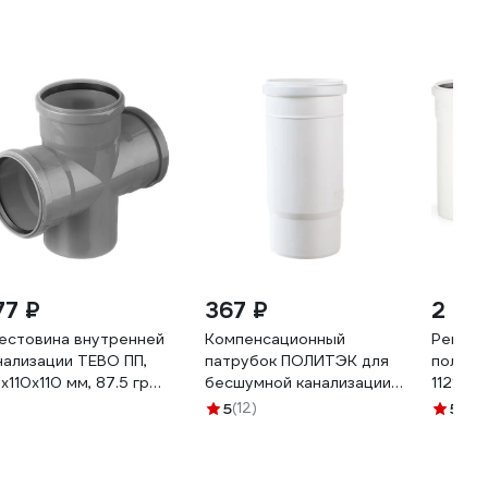
77 ₽
367 ₽
2 117
естовина внутренней
Компенсационный
Ревизи
нализации TEBO ПП,
патрубок ПОЛИТЭК для
полипр
0х110х110 мм, 87.5 гр
бесшумной канализации
112153
3020550
из ПП, диаметр 110
5
(12)
5
(1)
900100050