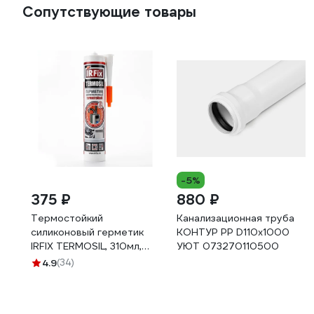
Сопутствующие товары
-5%
375 ₽
880 ₽
Термостойкий
Канализационная труба
силиконовый герметик
КОНТУР РР D110x1000
IRFIX TERMOSIL, 310мл,
УЮТ 073270110500
красный, арт.
4.9
(34)
производителя: 20019