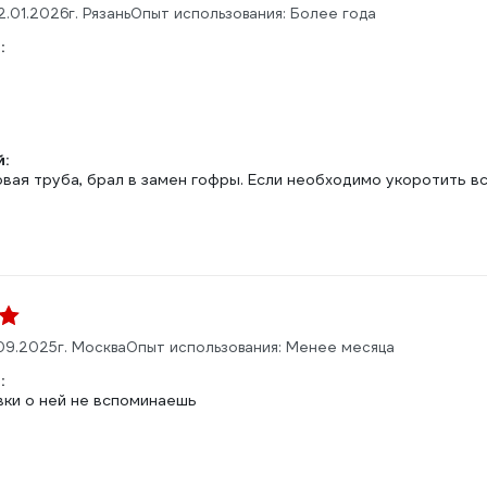
2.01.2026
г. Рязань
Опыт использования: Более года
:
:
вая труба, брал в замен гофры. Если необходимо укоротить вс
09.2025
г. Москва
Опыт использования: Менее месяца
:
вки о ней не вспоминаешь