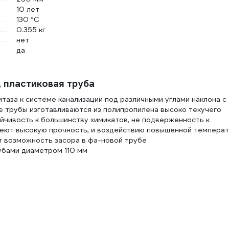
10 лет
130 °С
0.355 кг
нет
да
 пластиковая труба
аза к системе канализации под различными углами наклона с
 трубы изготавливаются из полипропилена высоко текучего
йчивость к большинству химикатов, не подверженность к
меют высокую прочность, и воздействию повышенной темпера
т возможность засора в фа-новой трубе
убами диаметром 110 мм