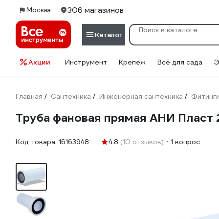
306 магазинов
Москва
Каталог
Акции
Инструмент
Крепеж
Всё для сада
Э
Главная
Сантехника
Инженерная сантехника
Фитинг
/
/
/
Труба фановая прямая АНИ Пласт
Код товара:
16163948
4.8
(10 отзывов)
1 вопрос