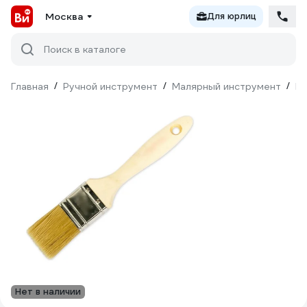
Москва
Для юрлиц
Поиск в каталоге
Главная
/
Ручной инструмент
/
Малярный инструмент
/
Ки
Нет в наличии