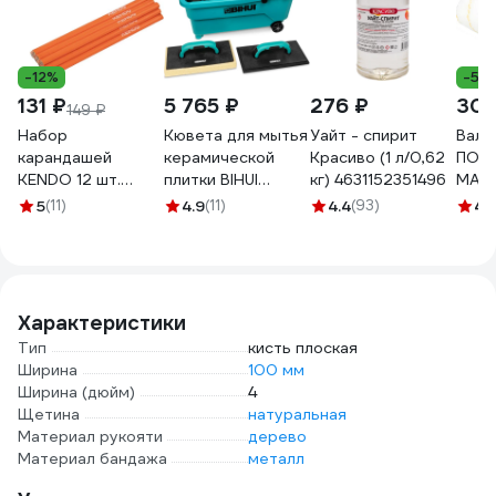
-12%
-5%
131 ₽
5 765 ₽
276 ₽
300
149 ₽
Набор
Кювета для мытья
Уайт - спирит
Вали
карандашей
керамической
Красиво (1 л/0,62
ПОЛ
KENDO 12 шт.
плитки BIHUI
кг) 4631152351496
MATR
45343
TWS19
поло
5
(11)
4.9
(11)
4.4
(93)
4.
двухк
250м
D 48
8066
Характеристики
Тип
кисть плоская
Ширина
100 мм
Ширина (дюйм)
4
Щетина
натуральная
Материал рукояти
дерево
Материал бандажа
металл