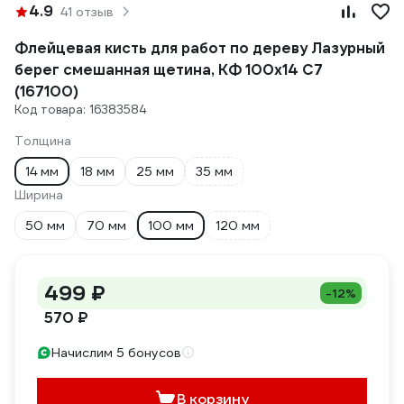
4.9
41 отзыв
Флейцевая кисть для работ по дереву Лазурный
берег смешанная щетина, КФ 100x14 С7
(167100)
Код товара: 16383584
Толщина
14 мм
18 мм
25 мм
35 мм
Ширина
50 мм
70 мм
100 мм
120 мм
499 ₽
-12%
570 ₽
Начислим 5 бонусов
В корзину