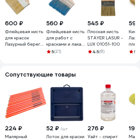
600 ₽
560 ₽
545 ₽
595
Флейцевая кисть
Флейцевая кисть
Плоская кисть
Кист
для красок
для работ с
STAYER LASUR -
Лазу
Лазурный берег
красками и лаками
LUX 01051-100
плос
смешанная
на водной основе
смеш
5
(21)
4.5
(8)
5
(1
щетина,
Лазурный берег
щети
деревянная ручка
смешанная
дере
КФ 100*14
щетина, КФ
100х
Сопутствующие товары
100х14 B7
КП-1
224 ₽
52 ₽
276 ₽
199
/шт
Малярный
Лоток для краски
Уайт - спирит
Маля