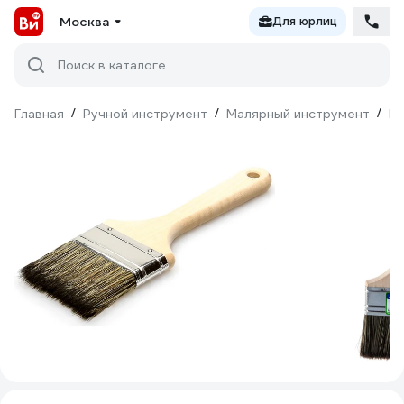
Москва
Для юрлиц
Поиск в каталоге
Главная
/
Ручной инструмент
/
Малярный инструмент
/
Ки