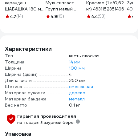
карандаш
Мультипласт
Красиво (1 л/0,62
Зубр
ШАБАШКА 180 мм,
Групп малый
кг) 4631152351496
40, 
набор 12 шт 146-
20х20см МП (50)
мм, в
4.7
(14)
4.9
(19)
4.4
(93)
4.
0002 206049
MPG960584
ручк
0351
Характеристики
Тип
кисть плоская
Толщина
14 мм
Ширина
100 мм
Ширина (дюйм)
4
Длина кисти
250 мм
Щетина
смешанная
Материал рукояти
дерево
Материал бандажа
металл
Вес нетто
0.1 кг
Гарантия производителя
на товары Лазурный берег
Упаковка