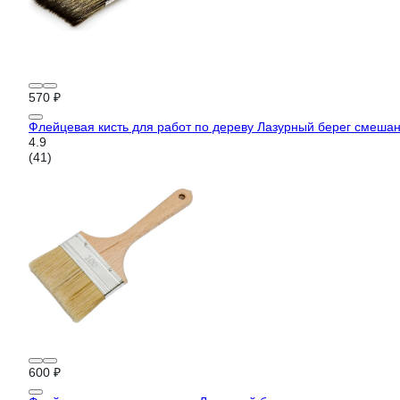
570 ₽
Флейцевая кисть для работ по дереву Лазурный берег смеша
4.9
(41)
600 ₽