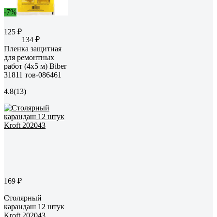
-7%
125 ₽
134 ₽
Пленка защитная
для ремонтных
работ (4х5 м) Biber
31811 тов-086461
4.8
(13)
169 ₽
Столярный
карандаш 12 штук
Kroft 202043