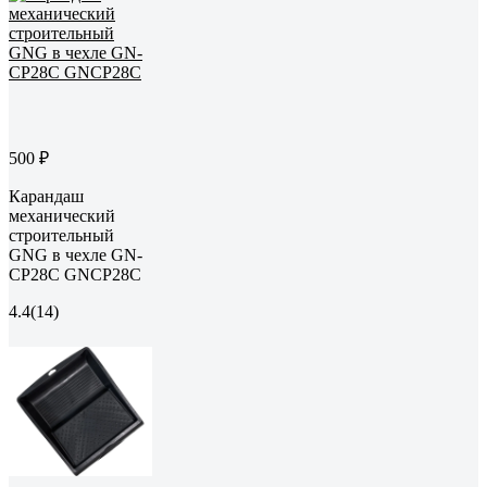
500 ₽
Карандаш
механический
строительный
GNG в чехле GN-
CP28C GNCP28C
4.4
(14)