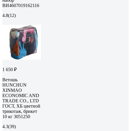
набор
ВИ4607019162116
4.8
(12)
1 650 ₽
Ветошь
HUNCHUN
XINMAO
ECONOMIC AND
TRADE CO., LTD
ГОСТ, ХБ цветной
трикотаж, брикет
10 кг 3051250
4.3
(39)