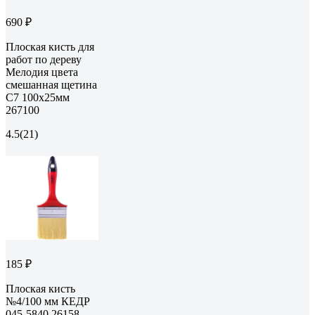
690 ₽
Плоская кисть для
работ по дереву
Мелодия цвета
смешанная щетина
С7 100х25мм
267100
4.5
(21)
185 ₽
Плоская кисть
№4/100 мм КЕДР
045-5840 26158