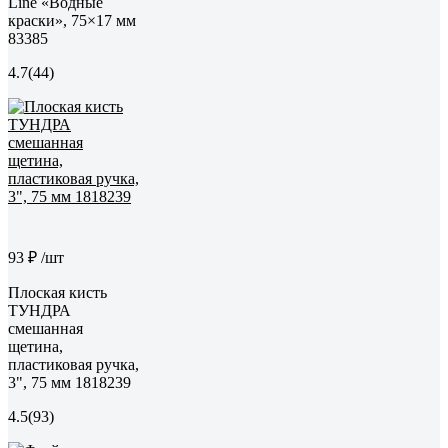
Line «Водные
краски», 75×17 мм
83385
4.7
(44)
93 ₽
/шт
Плоская кисть
ТУНДРА
смешанная
щетина,
пластиковая ручка,
3", 75 мм 1818239
4.5
(93)