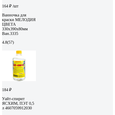
164 ₽
/шт
Ванночка для
краски МЕЛОДИЯ
ЦВЕТА
330х390х80мм
Ван.3335
4.8
(57)
184 ₽
Уайт-спирит
ЯСХИМ, ПЭТ 0,5
л 4607059912030