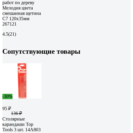
работ по дереву
Мелодия цвета
смешанная щетина
С7 120х35мм
267121
4.5
(21)
Сопутствующие товары
-30%
95 ₽
136 ₽
Столярные
карандаши Top
Tools 3 шт. 14A803