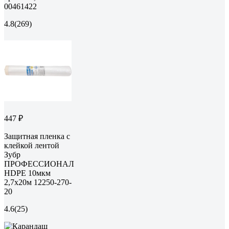
00461422
4.8
(269)
447 ₽
Защитная пленка с
клейкой лентой
Зубр
ПРОФЕССИОНАЛ
HDPE 10мкм
2,7х20м 12250-270-
20
4.6
(25)