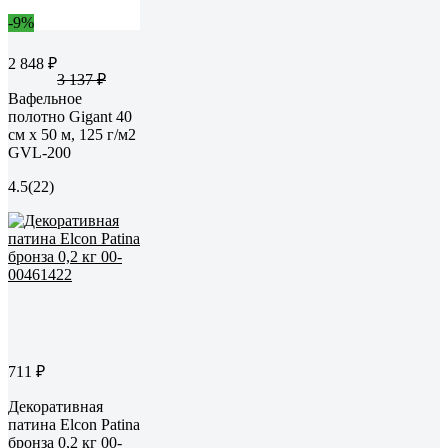
-9%
2 848 ₽
3 137 ₽
Вафельное
полотно Gigant 40
см х 50 м, 125 г/м2
GVL-200
4.5
(22)
711 ₽
Декоративная
патина Elcon Patina
бронза 0,2 кг 00-