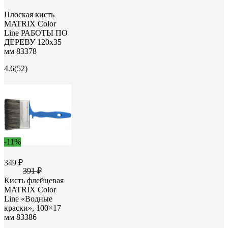
Плоская кисть
MATRIX Color
Line РАБОТЫ ПО
ДЕРЕВУ 120х35
мм 83378
4.6
(52)
-11%
349 ₽
391 ₽
Кисть флейцевая
MATRIX Color
Line «Водные
краски», 100×17
мм 83386