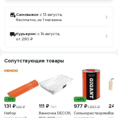
Самовывоз:
c 13 августа,
бесплатно
, из 1 магазина
Курьером:
c 14 августа,
от 290 ₽
Сопутствующие товары
-12%
-48%
131 ₽
111 ₽
977 ₽
244
/шт
149 ₽
1 867 ₽
Набор
Ванночка DECOR,
Сильнорастворяющий
Вали