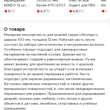
карандашей
150х300 мм,
очиститель
мм, d
KENDO 12 шт.
белая 670-4707
Gigant для ПВХ
бюге
45343
11606307
1000 мл GPC-5
5 мм
5
(11)
4.7
(3)
4.5
(21)
4.
стан
903
О товаре
Малярная плоская кисть для эмалей серии «Эксперт»,
ширина 100 мм, толщина 12 мм. Рабочая часть кисти
состоит из набора синтетических и натуральных волокон.
Особенно хорошо подходит для лакокрасочных
материалов на масляной основе. Данная кисть
обеспечивает гладкий и равномерный выкрас. Ручка
имеет выемку для крепления на емкость с краской,
благодаря которой кисть не упадёт и не испачкает
поверхность во время перерыва в работе. Кисть
подходит для окраски деревянных, металлических,
бетонных, кирпичных поверхностей, а также других
минеральных поверхностей, в том числе предварительно
окрашенных или ржавых. Предназначена для окрашивания
дверей, оконных рам, мебели, стен, полов и других
объектов в детских, лечебных, спортивных и учебных
помещениях.