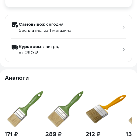
Самовывоз:
сегодня,
бесплатно
, из 1 магазина
Курьером:
завтра,
от 290 ₽
Аналоги
171 ₽
289 ₽
212 ₽
132