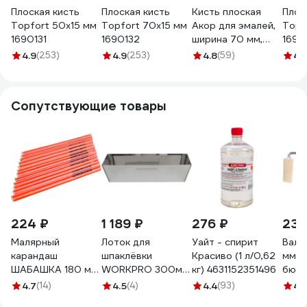
Плоская кисть
Плоская кисть
Кисть плоская
Плос
Topfort 50x15 мм
Topfort 70x15 мм
Акор для эмалей,
Topf
1690131
1690132
ширина 70 мм,
1690
толщина 12 мм,
4.9
(253)
4.9
(253)
4.8
(59)
4.
Эксперт 172 12
070 КЭ70*12
Сопутствующие товары
224 ₽
1 189 ₽
276 ₽
238
Малярный
Лоток для
Уайт - спирит
Вали
карандаш
шпаклёвки
Красиво (1 л/0,62
мм, d
ШАБАШКА 180 мм,
WORKPRO 300мм,
кг) 4631152351496
бюге
набор 12 шт 146-
нержавейка
5 мм
4.7
(14)
4.5
(4)
4.4
(93)
4.
0002 206049
WP329025
стан