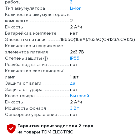
работы
3
Тип аккумулятора
Li-Ion
Количество аккумуляторов в
комплекте
2
Емкость
2 А*ч
Батарейки в комплекте
нет
Элементы питания
18650(168A)/16340(CR123A;CR123)
Количество и напряжение
элементов питания
2х3.7В
Степень защиты
IP55
Резьба под штатив
нет
Количество светодиодов/
ламп
1 шт
Защита от влаги
да
Защита от удара
нет
Класс товара
Бытовой
Емкость
2 А*ч
Мощность фонаря
3 Вт
Сенсорное управление
нет
Гарантия производителя 2 года
на товары TDM ELECTRIC