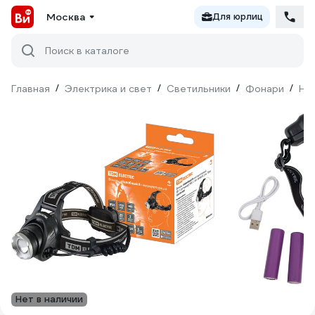
Москва
Для юрлиц
Поиск в каталоге
Главная
/
Электрика и свет
/
Светильники
/
Фонари
/
На
Нет в наличии