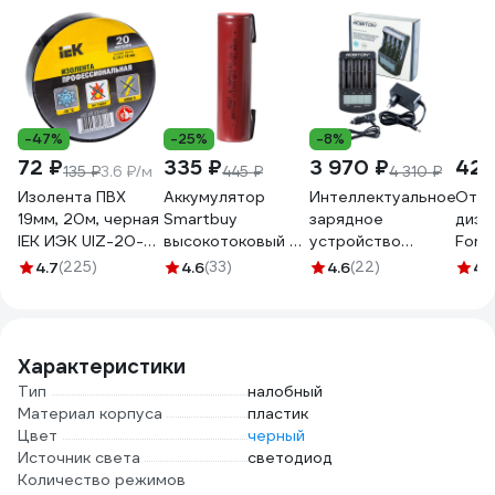
-47%
-25%
-8%
72 ₽
335 ₽
3 970 ₽
423
135 ₽
3.6 ₽/м
445 ₽
4 310 ₽
Изолента ПВХ
Аккумулятор
Интеллектуальное
Отве
19мм, 20м, черная
Smartbuy
зарядное
диэл
IEK ИЭК UIZ-20-
высокотоковый с
устройство
Fors
10-K02
выводами li18650-
Robiton
пред
4.7
(225)
4.6
(33)
4.6
(22)
4.
2500 mah
MasterCharger Pro
2827
(100/400) SBBR-
LCD 13613
18650-1S2500HP
Характеристики
Тип
налобный
Материал корпуса
пластик
Цвет
черный
Источник света
светодиод
Количество режимов