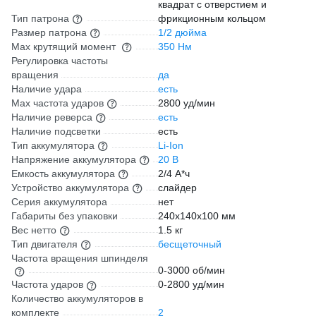
квадрат с отверстием и
Тип патрона
фрикционным кольцом
Размер патрона
1/2 дюйма
Max крутящий момент
350 Нм
Регулировка частоты
вращения
да
Наличие удара
есть
Мах частота ударов
2800 уд/мин
Наличие реверса
есть
Наличие подсветки
есть
Тип аккумулятора
Li-Ion
Напряжение аккумулятора
20 В
Емкость аккумулятора
2/4 А*ч
Устройство аккумулятора
слайдер
Серия аккумулятора
нет
Габариты без упаковки
240х140х100 мм
Вес нетто
1.5 кг
Тип двигателя
бесщеточный
Частота вращения шпинделя
0-3000 об/мин
Частота ударов
0-2800 уд/мин
Количество аккумуляторов в
комплекте
2