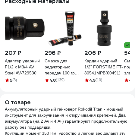
Расходные материалы
-16
207 ₽
296 ₽
206 ₽
540
Адаптер ударный
Смазка для
Кардан ударный
Смазк
F1/2 x M3/4 AV
редукторных
1/2" FORSTIME FT-
подш
Steel AV-729530
передач 100 гр
80541MPB(60491)
элек
REZOIL
200 г
5
4.8
4.9
4.
(8)
(139)
(10)
03.008.00013
ВМПА
О товаре
Аккумуляторный ударный гайковерт Rokodil Titan - мощный
инструмент для закручивания и откручивания крепежей. Два
аккумулятора (на 2 Ач и 4 Ач) гарантируют продолжительную
работу без подзарядки.
Крутящий момент 350 Нм, удобство и легкий вес делают эту