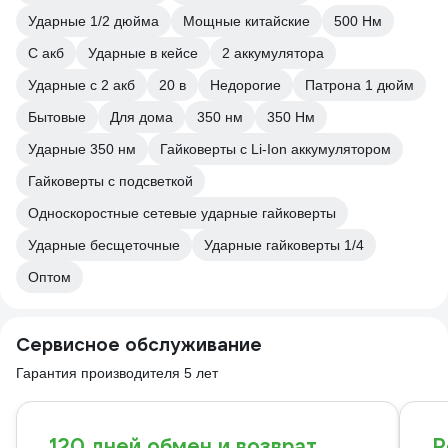
Ударные 1/2 дюйма
Мощные китайские
500 Нм
С акб
Ударные в кейсе
2 аккумулятора
Ударные с 2 акб
20 в
Недорогие
Патрона 1 дюйм
Бытовые
Для дома
350 нм
350 Нм
Ударные 350 нм
Гайковерты с Li-Ion аккумулятором
Гайковерты с подсветкой
Односкоростные сетевые ударные гайковерты
Ударные бесщеточные
Ударные гайковерты 1/4
Оптом
Сервисное обслуживание
Гарантия производителя 5 лет
120 дней обмен и возврат
Р