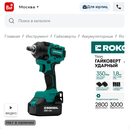
Москва
Для юрлиц
Поиск в каталоге
Главная
/
Инструмент
/
Гайковерты
/
Аккумуляторные
/
Rokod
видео
Нет в наличии