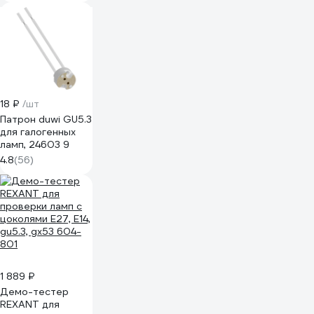
основе
полиэстера
ADPT003
18 ₽
/шт
Патрон duwi GU5.3
для галогенных
ламп, 24603 9
4.8
(56)
1 889 ₽
Демо-тестер
REXANT для