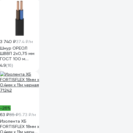
45786
3 740 ₽
37.4 ₽/м
Шнур ОРЕОЛ
ШВВП 2х0,75 мм
ГОСТ 100 м
черный 00-
4.9
(16)
00002304
-26%
63 ₽
85 ₽
5.73 ₽/м
Изолента ХБ
FORTISFLEX 18мм х
0.4мм х 11м черная