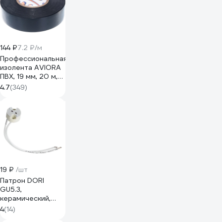
144 ₽
7.2 ₽/м
Профессиональная
изолента AVIORA
ПВХ, 19 мм, 20 м,
черная 305-030
4.7
(349)
19 ₽
/шт
Патрон DORI
GU5.3,
керамический,
провод 15 см,
4
(14)
сечение 0,5 мм2