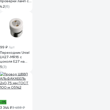
проверки ламп с
цоколями Е27, Е14,
4.2
(6)
gu5.3, gx53 604-
801
99 ₽
/шт
Переходник Uniel
LH27-MR16 с
цоколя Е27 на
MR16 - керамика
5
(3)
6476
-3%
3 344 ₽
3 458 ₽