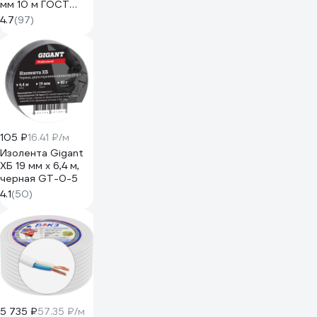
мм 10 м ГОСТ
231ЯA20C0000Ъ600010М
4.7
(97)
105 ₽
16.41 ₽/м
Изолента Gigant
ХБ 19 мм х 6,4 м,
черная GT-0-5
4.1
(50)
5 735 ₽
57.35 ₽/м