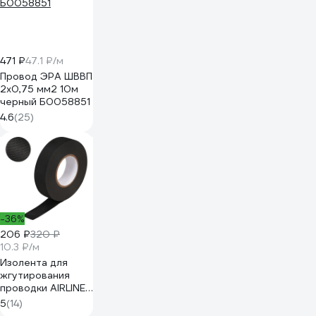
471 ₽
47.1 ₽/м
Провод ЭРА ШВВП
2x0,75 мм2 10м
черный Б0058851
4.6
(25)
-36%
206 ₽
320 ₽
10.3 ₽/м
Изолента для
жгутирования
проводки AIRLINE
19 мм, 20 м,
5
(14)
термостойкая, на