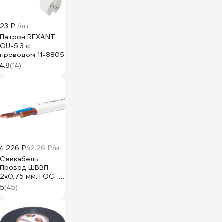
23 ₽
/шт
Патрон REXANT
GU-5.3 с
проводом 11-8805
4.8
(14)
4 226 ₽
42.26 ₽/м
Севкабель
Провод ШВВП
2х0,75 мм, ГОСТ,
100 м 05480
5
(45)