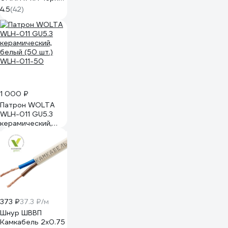
71242
4.5
(42)
1 000 ₽
Патрон WOLTA
WLH-011 GU5.3
керамический,
белый (50 шт.)
WLH-011-50
373 ₽
37.3 ₽/м
Шнур ШВВП
Камкабель 2x0.75