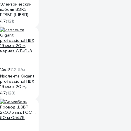
Электрический
кабель ВЭКЗ
ПГВВП (ШВВП)
2x1,5 мм2 ГОСТ
4.7
(121)
(100 м) 43805
VEKZ00037
144 ₽
7.2 ₽/м
Изолента Gigant
professional ПВХ
19 мм х 20 м,
черная GT-0-3
4.7
(128)