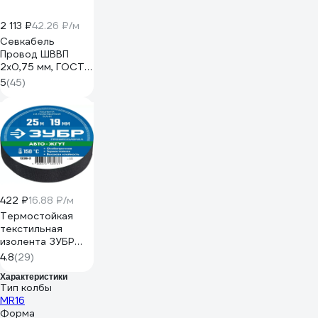
2 113 ₽
42.26 ₽/м
Севкабель
Провод ШВВП
2х0,75 мм, ГОСТ,
50 м 05479
5
(45)
422 ₽
16.88 ₽/м
Термостойкая
текстильная
изолента ЗУБР
Авто-Жгут 19 мм х
4.8
(29)
25 м 1236-2
Характеристики
Тип колбы
MR16
Форма