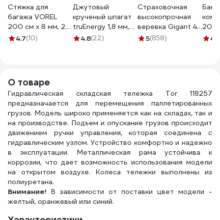
Стяжка для
Джутовый
Страховочная
Банд
багажа VOREL
крученый шпагат
высокопрочная
комп
200 см х 8 мм, 2
truEnergy 1,8 мм,
веревка Gigant 48
20.7
шт. 82320
100 м 12377
прядей, 10 мм х50
4.7
(10)
4.8
(22)
5
(858)
4.
м HRS-08
О товаре
Гидравлическая складская тележка Tor 118257
предназначается для перемещения паллетированных
грузов. Модель широко применяется как на складах, так и
на производстве. Подъем и опускание грузов происходит
движением ручки управления, которая соединена с
гидравлическим узлом. Устройство комфортно и надежно
в эксплуатации. Металлическая рама устойчива к
коррозии, что дает возможность использования модели
на открытом воздухе. Колеса тележки выполнены из
полиуретана.
Внимание!
В зависимости от поставки цвет модели -
желтый, оранжевый или синий.
Характеристики