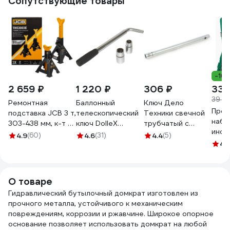
Сопутствующие товары
-16
2 659 ₽
1 220 ₽
306 ₽
33 
39 8
Ремонтная
Баллонный
Ключ Дело
Проф
подставка JCB 3 т,
телескопический
Техники свечной
набо
303-438 мм, к-т 2
ключ DolleX
трубчатый с
инст
шт. JCB-
7х19х21х23 BT-
магнитом
4.9
(60)
4.6
(31)
4.4
(5)
SATA
TH53003E(56959)
093
двенадцатигранный
4.
пред
14×250 мм 547254
Макс
комп
О товаре
и ав
Гидравлический бутылочный домкрат изготовлен из
0951
прочного металла, устойчивого к механическим
повреждениям, коррозии и ржавчине. Широкое опорное
основание позволяет использовать домкрат на любой