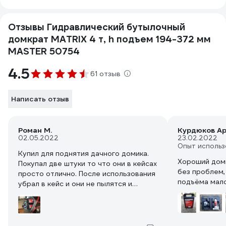
Отзывы Гидравлический бутылочный
домкрат MATRIX 4 т, h подъем 194-372 мм
MASTER 50754
4.5
61 отзыв
Написать отзыв
Роман М.
Курдюков А
02.05.2022
23.02.2022
Опыт использ
Купил для поднятия дачного домика.
Хороший дом
Покупал две штуки то что они в кейсах
без проблем,
просто отлично. После использования
подъёма мал
убрал в кейс и они не пылятся и
переносить очень удобно. На выдаче
проверил оба домкрата были сухие
без подтеков значит транспортировка
была правильная в вертикальном