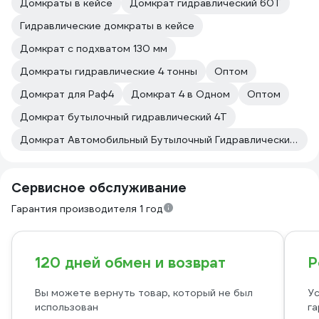
Домкраты в кейсе
Домкрат гидравлический 60Т
Гидравлические домкраты в кейсе
Домкрат с подхватом 130 мм
Домкраты гидравлические 4 тонны
Оптом
Домкрат для Раф4
Домкрат 4 в Одном
Оптом
Домкрат бутылочный гидравлический 4Т
Домкрат Автомобильный Бутылочный Гидравлический Matrix
Сервисное обслуживание
Гарантия производителя 1 год
120 дней обмен и возврат
Р
Вы можете вернуть товар, который не был
Ус
использован
га