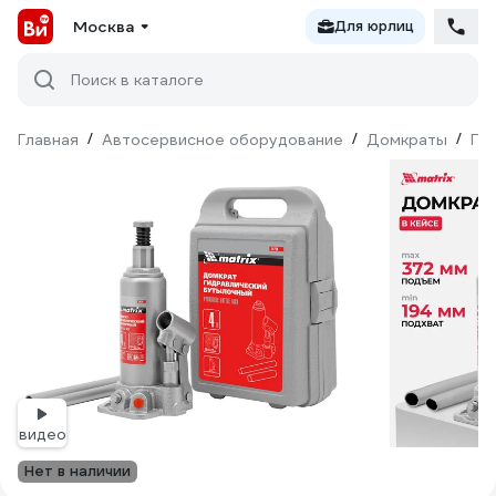
Москва
Для юрлиц
Поиск в каталоге
Главная
/
Автосервисное оборудование
/
Домкраты
/
Ги
видео
Нет в наличии