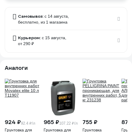
Самовывоз:
c 14 августа,
бесплатно
, из 1 магазина
Курьером:
c 15 августа,
от 290 ₽
Аналоги
924 ₽
965 ₽
755 ₽
878
92.4 ₽/л
107.22 ₽/л
Грунтовка для
Грунтовка для
Грунтовка
Грунт