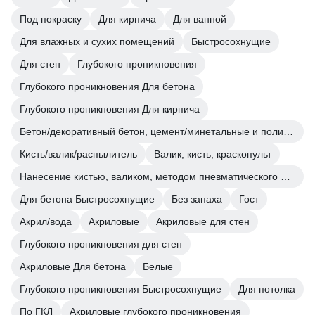
Под покраску
Для кирпича
Для ванной
Для влажных и сухих помещений
Быстросохнущие
Для стен
Глубокого проникновения
Глубокого проникновения Для бетона
Глубокого проникновения Для кирпича
Бетон/декоративный бетон, цемент/минетальные и полимерные декоративные штукатурки/прочие впитывающие поверхности
Кисть/валик/распылитель
Валик, кисть, краскопульт
Нанесение кистью, валиком, методом пневматического и безвоздушного распыления.
Для бетона Быстросохнущие
Без запаха
Гост
Акрил/вода
Акриловые
Акриловые для стен
Глубокого проникновения для стен
Акриловые Для бетона
Белые
Глубокого проникновения Быстросохнущие
Для потолка
По ГКЛ
Акриловые глубокого проникновения