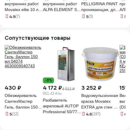
внутренних работ
внутренних работ
PELLIGRINA PAINT
прон
Movatex elite 10 л
ALPA ELEMENT SE
проникающая, для
АЛЬБ
Т11907
GRUNT
внутренних работ, 5
для 
4.9
5
5
(7)
(3)
(2
ПРОНИКАЮЩАЯ 9
кг 231238
работ
л (9кг)
4660005413852
Сопутствующие товары
-8%
430 ₽
4 172 ₽
3 252 ₽
151 
4 511 ₽
851.43 ₽/кг
Обезжириватель
Водоэмульсионная
Велю
Разбавитель
СантехМастер
краска Movatex
валик
акриловый AUTOP
Гель, баллон 150
EXTRA для стен и
(D15/
Professional 50/77,
мл 04074
потолков, 25 кг
4 мм,
5
4.6
4.
(12)
(197)
стандартный, банка
4630009040743
Т33756
КЕДР
5.0 л ATP-
2594
TRM50/77-5