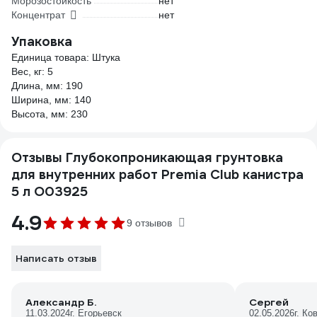
Морозостойкость
нет
Концентрат
нет
Упаковка
Единица товара: Штука
Вес, кг: 5
Длина, мм: 190
Ширина, мм: 140
Высота, мм: 230
Отзывы Глубокопроникающая грунтовка
для внутренних работ Premia Club канистра
5 л О03925
4.9
9 отзывов
Написать отзыв
Александр Б.
Сергей
11.03.2024
г. Егорьевск
02.05.2026
г. Ко