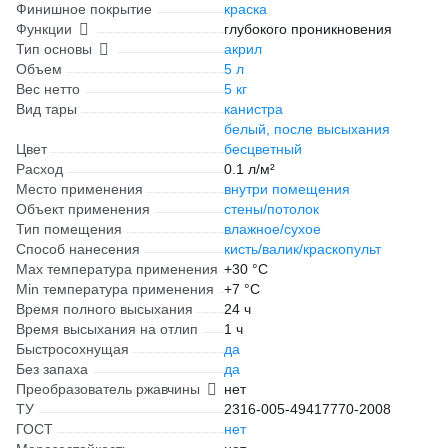
Финишное покрытие
краска
Функции
глубокого проникновения
Тип основы
акрил
Объем
5 л
Вес нетто
5 кг
Вид тары
канистра
белый, после высыхания
Цвет
бесцветный
Расход
0.1 л/м²
Место применения
внутри помещения
Объект применения
стены/потолок
Тип помещения
влажное/сухое
Способ нанесения
кисть/валик/краскопульт
Max температура применения
+30 °С
Min температура применения
+7 °С
Время полного высыхания
24 ч
Время высыхания на отлип
1 ч
Быстросохнущая
да
Без запаха
да
Преобразователь ржавчины
нет
ТУ
2316-005-49417770-2008
ГОСТ
нет