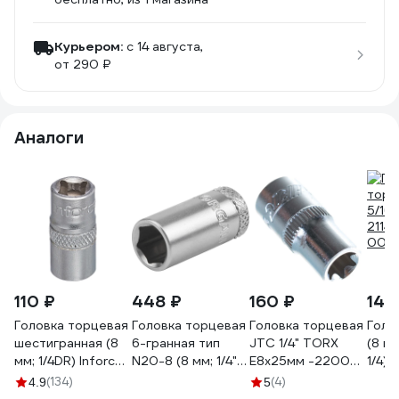
Курьером:
c 14 августа,
от 290 ₽
Аналоги
110 ₽
448 ₽
160 ₽
145
Головка торцевая
Головка торцевая
Головка торцевая
Голо
шестигранная (8
6-гранная тип
JTC 1/4" TORX
(8 мм
мм; 1/4DR) Inforce
N20-8 (8 мм; 1/4")
E8x25мм -22008
1/4) 
11-01-460
NORGAU
773999
00-
(134)
(4)
4.9
5
063501080