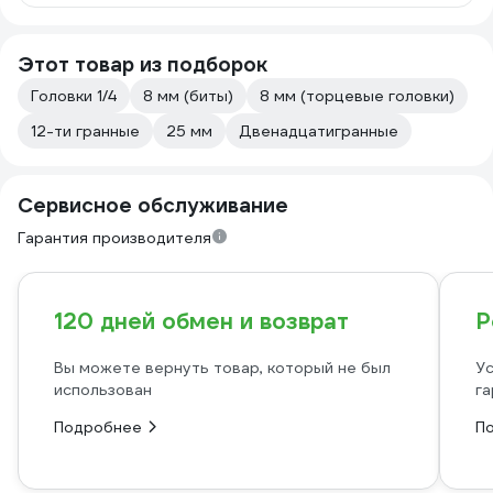
Этот товар из подборок
Головки 1/4
8 мм (биты)
8 мм (торцевые головки)
12-ти гранные
25 мм
Двенадцатигранные
Сервисное обслуживание
Гарантия производителя
120 дней обмен и возврат
Р
Вы можете вернуть товар, который не был
Ус
использован
га
Подробнее
П