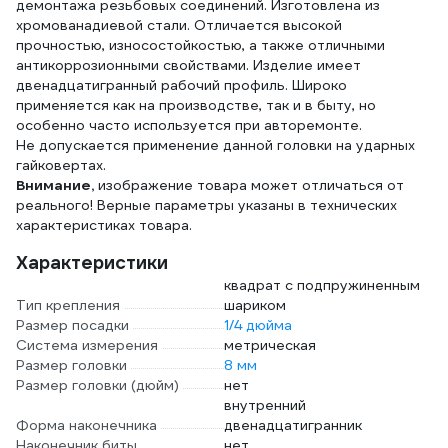
демонтажа резьбовых соединений. Изготовлена из
хромованадиевой стали. Отличается высокой
прочностью, износостойкостью, а также отличными
антикоррозионными свойствами. Изделие имеет
двенадцатигранный рабочий профиль. Широко
применяется как на производстве, так и в быту, но
особенно часто используется при авторемонте.
Не допускается применение данной головки на ударных
гайковертах.
Внимание,
изображение товара может отличаться от
реального! Верные параметры указаны в технических
характеристиках товара.
Характеристики
квадрат с подпружиненным
Тип крепления
шариком
Размер посадки
1/4 дюйма
Система измерения
метрическая
Размер головки
8 мм
Размер головки (дюйм)
нет
внутренний
Форма наконечника
двенадцатигранник
Наконечник биты
нет