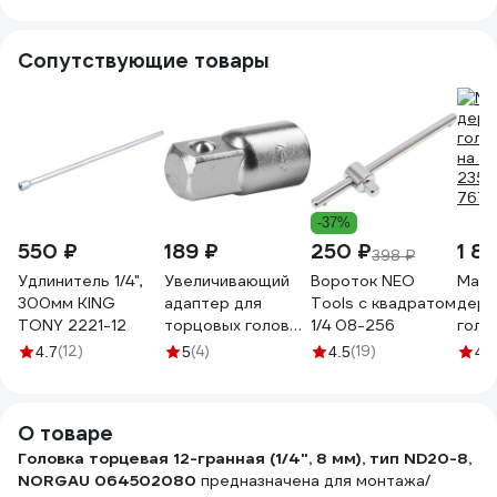
Сопутствующие товары
-37%
550 ₽
189 ₽
250 ₽
1 81
398 ₽
Удлинитель 1/4",
Увеличивающий
Вороток NEO
Магн
300мм KING
адаптер для
Tools с квадратом
держ
TONY 2221-12
торцовых головок
1/4 08-256
голов
KRAFTOOL 3/8"M x
на 26
(12)
(4)
(19)
4.7
5
4.5
4.9
1/4"F 27840_z01
235x
7672
О товаре
Головка торцевая 12-гранная (1/4", 8 мм), тип ND20-8,
NORGAU 064502080
предназначена для монтажа/