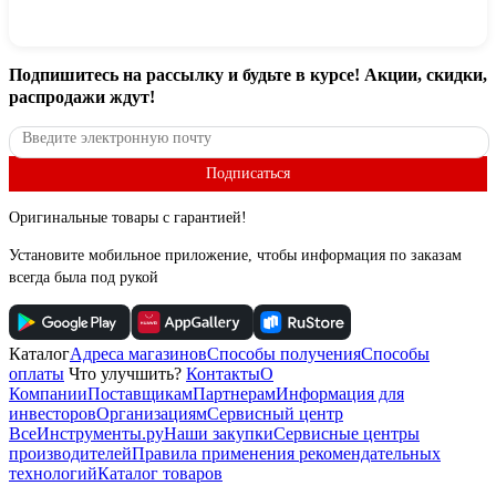
Подпишитесь
на рассылку
и будьте в курсе! Акции, скидки,
распродажи ждут!
Подписаться
Оригинальные товары с гарантией!
Установите мобильное приложение, чтобы информация по заказам
всегда была под рукой
Каталог
Адреса магазинов
Способы получения
Способы
оплаты
Что улучшить?
Контакты
О
Компании
Поставщикам
Партнерам
Информация для
инвесторов
Организациям
Сервисный центр
ВсеИнструменты.ру
Наши закупки
Сервисные центры
производителей
Правила применения рекомендательных
технологий
Каталог товаров