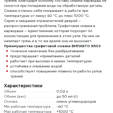
трения. Благодаря особому составу смазка-карандаш не
смоется при попадании воды на обработанную деталь.
Смазка отлично себя показывает в работе при
температурах от минус 40 °С до плюс 1000 °С.
Скрип и заедание ограничителей дверей –
распространенная проблема. Графитовая смазка в
карандаше – единственная, которая подходит по
консистенции для применения в этом узле. На нее не
налипает грязь и в то же время она не высыхает.
Преимущества графитовой смазки ВМПАВТО 8503
точечное нанесение без разбрызгивания
предотвращает «прикипание» деталей
работает при высоких и низких температурах
устойчива к смыванию водой
способствует повышению плавности работы узлов
трения
Характеристики
Объем
0.02 л
Объем (вес)
до 50 мл (г)
Основа
смесь углеводородов
Min рабочая температура
-40 °С
Max рабочая температура
+1000 °С