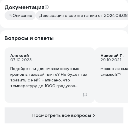
Документация
Описание
Декларация о соответствии от 2024.08.08
Вопросы и ответы
Алексей
Николай П.
07.10.2023
29.10.2021
Подойдет ли для смазки конусных
можно ли сма
кранов в газовой плите? Не будет газ
смазкой??
травить с ней? Написано, что
температуру до 1000 градусов
держит - нет ошибки в описании?
Дешевая графитовая смазка (до +70
градусов) быстро высыхает. Или
посоветуйте, чем смазать?
Посмотреть все вопросы