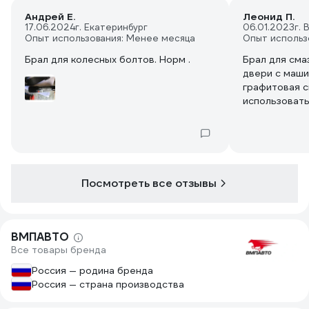
Андрей Е.
Леонид П.
17.06.2024
г. Екатеринбург
06.01.2023
г.
Опыт использования: Менее месяца
Опыт использ
Брал для колесных болтов. Норм .
Брал для сма
двери с маши
графитовая с
использоват
силиконовую 
повредить р
механизма фи
форм-фактор,
руки чистые.
Посмотреть все отзывы
искать лопат
Смазка хорош
Рекомендую!
ВМПАВТО
Все товары бренда
Россия — родина бренда
Россия — страна производства