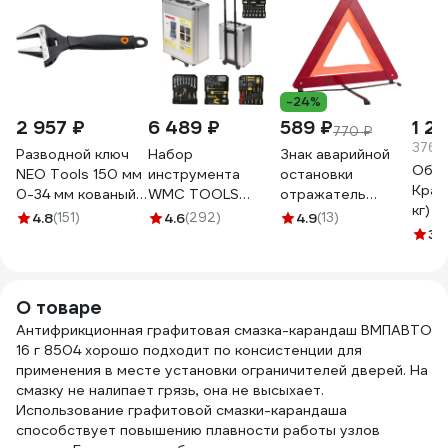
-24%
2 957 ₽
6 489 ₽
589 ₽
1 2
770 ₽
376.5
Разводной ключ
Набор
Знак аварийной
Обез
NEO Tools 150 мм
инструмента
остановки
Краси
0-34 мм кованый
WMC TOOLS
отражатель
кг) 
03-015
1/4"&1/2"DR 6
DolleX, кейс RFT-
4.8
(151)
4.6
(292)
4.9
(13)
граней, Дорожный
06
3.1
кейс 186
предметов WMC-
WMC186(47008)
О товаре
Антифрикционная графитовая смазка-карандаш ВМПАВТО
16 г 8504 хорошо подходит по консистенции для
применения в месте установки ограничителей дверей. На
смазку не налипает грязь, она не высыхает.
Использование графитовой смазки-карандаша
способствует повышению плавности работы узлов