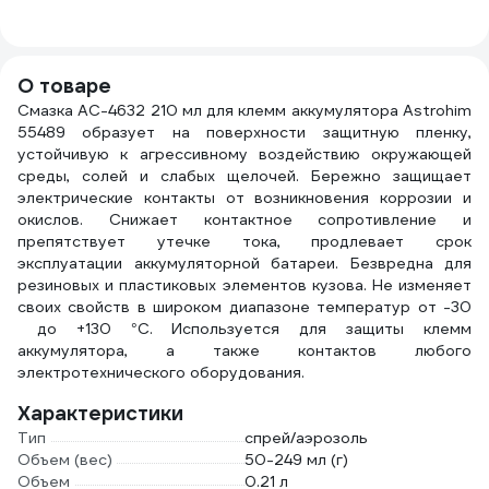
тубе 40х32 см
ф 44
AB-C-03
О товаре
Смазка AC-4632 210 мл для клемм аккумулятора Astrohim
55489 образует на поверхности защитную пленку,
устойчивую к агрессивному воздействию окружающей
среды, солей и слабых щелочей. Бережно защищает
электрические контакты от возникновения коррозии и
окислов. Снижает контактное сопротивление и
препятствует утечке тока, продлевает срок
эксплуатации аккумуляторной батареи. Безвредна для
резиновых и пластиковых элементов кузова. Не изменяет
своих свойств в широком диапазоне температур от -30
до +130 °С. Используется для защиты клемм
аккумулятора, а также контактов любого
электротехнического оборудования.
Характеристики
Тип
спрей/аэрозоль
Объем (вес)
50-249 мл (г)
Объем
0.21 л