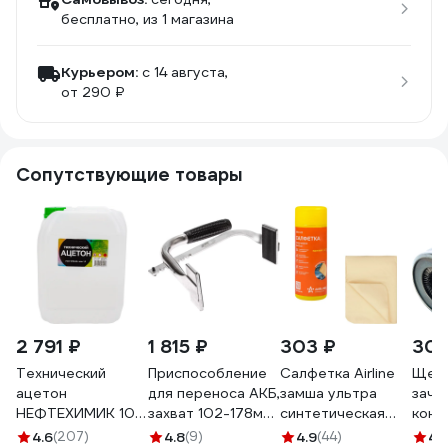
бесплатно
, из 1 магазина
Курьером:
c 14 августа,
от 290 ₽
Сопутствующие товары
2 791 ₽
1 815 ₽
303 ₽
309
Технический
Приспособление
Салфетка Airline
Щетк
ацетон
для переноса АКБ,
замша ультра
зачи
НЕФТЕХИМИК 10л
захват 102-178мм
синтетическая
конт
АТ10000
JTC -1922 694151
ULTRA CHAMOIS в
Авто
4.6
(207)
4.8
(9)
4.9
(44)
4.