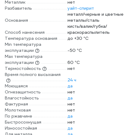
Металлик
нет
Разбавитель
уайт-спирит
металл/черные и цветные
Основания
металлы/сталь
кисть/валик/губка/
Способ нанесения
краскораспылитель
Температура основания
до +30 °С
Min температура
эксплуатации
-50 °С
Max температура
эксплуатации
60 °С
Термостойкость
нет
Время полного высыхания
24 ч
Моющаяся
да
Огнезащитность
нет
Влагостойкость
да
Фактурная
нет
Молотковая
нет
По ржавчине
да
Быстросохнущая
нет
Износостойкая
да
Для металла
да