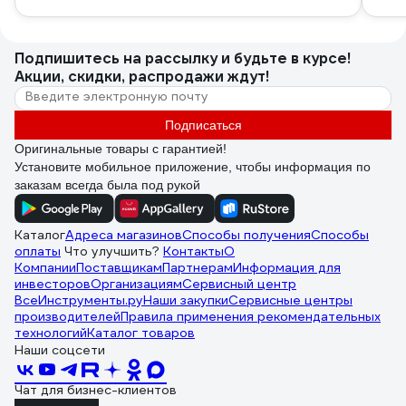
Подпишитесь
на рассылку
и будьте в курсе!
Акции, скидки, распродажи ждут!
Подписаться
Оригинальные товары с гарантией!
Установите мобильное приложение, чтобы информация по
заказам всегда была под рукой
Каталог
Адреса магазинов
Способы получения
Способы
оплаты
Что улучшить?
Контакты
О
Компании
Поставщикам
Партнерам
Информация для
инвесторов
Организациям
Сервисный центр
ВсеИнструменты.ру
Наши закупки
Сервисные центры
производителей
Правила применения рекомендательных
технологий
Каталог товаров
Наши соцсети
Чат для бизнес-клиентов