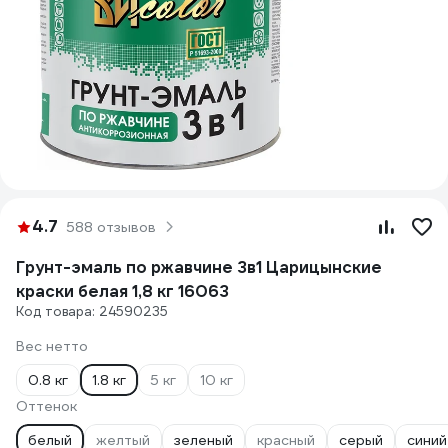
4.7
588 отзывов
Грунт-эмаль по ржавчине 3в1 Царицынские
краски белая 1,8 кг 16063
Код товара: 24590235
Вес нетто
0.8 кг
1.8 кг
5 кг
10 кг
Оттенок
белый
желтый
зеленый
красный
серый
синий