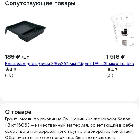
Сопутствующие товары
189 ₽
1 518 ₽
/шт
Ванночка для краски 335х310 мм Gigant PBH-3
Емкость Jeta 
4.6
4.7
(40)
(31)
О товаре
Грунт-эмаль по ржавчине 3в1 Царицынские краски белая
1,8 кг 16063 – качественный материал, сочетающий в себе
свойства антикоррозийного грунта и декоративной эмали.
Образует глянцевое покрытие, быстро высыхает.