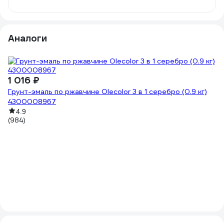
Аналоги
1 016 ₽
Грунт-эмаль по ржавчине Olecolor 3 в 1 серебро (0.9 кг)
4300008967
4.9
(984)
-
8
98
Гр
TI
(2