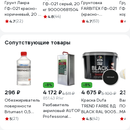
Грунт Лакра
Грунтовка
Грун
ГФ-021 серый, 20
ГФ-021 красно-
FARBITEX ГФ-021
ГФ-0
кг 90000681504
коричневый, 20 кг
(красно-
кори
4.8
(44)
90000682069
коричневый; 20
1 21
4.7
(22)
4.7
(63)
4.
кг) 4300002142
Сопутствующие товары
-8%
-8%
296 ₽
4 172 ₽
4 675 ₽
230
4 511 ₽
5 100 ₽
851.43 ₽/кг
Обезжириватель
Краска Dufa
Вали
Разбавитель
поверхности
TREND FARBE ВД
ПОЛ
акриловый AUTOP
Bitumast 0,5
BLACK RAL 9005,
MATR
Professional
л/0,35 кг
10 л МП00-
поло
5
(21)
4.5
(42)
4.
50/77,
4607952901131
005871
ворс 
стандартный,
мм, 