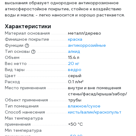
высыхания образует однородное антикоррозионное
атмосферостойкое покрытие, стойкое к воздействию
воды и масла; - легко наносится и хорошо растекается.
Характеристики
Материал основания
металл/дерево
Финишное покрытие
краска
Функции
антикоррозийные
Тип основы
алкид
Объем
15.4 л
Вес нетто
20 кг
Вид тары
ведро
Цвет
серый
Расход
0.1 л/м²
Место применения
внутри и вне помещения
стены/фасад/крыша/забор/
Объект применения
трубы
Тип помещения
влажное/сухое
Способ нанесения
кисть/валик/краскопульт
Max температура
применения
+50 °С
Min температура