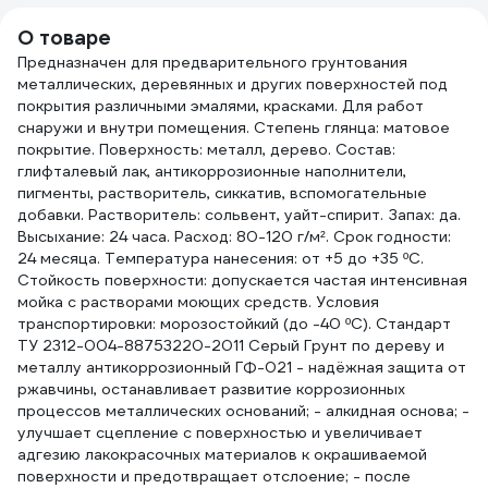
банка 5.0 л ATP-
808
О товаре
TRM50/77-5
Предназначен для предварительного грунтования
металлических, деревянных и других поверхностей под
покрытия различными эмалями, красками. Для работ
снаружи и внутри помещения. Степень глянца: матовое
покрытие. Поверхность: металл, дерево. Состав:
глифталевый лак, антикоррозионные наполнители,
пигменты, растворитель, сиккатив, вспомогательные
добавки. Растворитель: сольвент, уайт-спирит. Запах: да.
Высыхание: 24 часа. Расход: 80-120 г/м². Срок годности:
24 месяца. Температура нанесения: от +5 до +35 ºС.
Стойкость поверхности: допускается частая интенсивная
мойка с растворами моющих средств. Условия
транспортировки: морозостойкий (до -40 ºС). Стандарт
ТУ 2312-004-88753220-2011 Серый Грунт по дереву и
металлу антикоррозионный ГФ-021 - надёжная защита от
ржавчины, останавливает развитие коррозионных
процессов металлических оснований; - алкидная основа; -
улучшает сцепление с поверхностью и увеличивает
адгезию лакокрасочных материалов к окрашиваемой
поверхности и предотвращает отслоение; - после