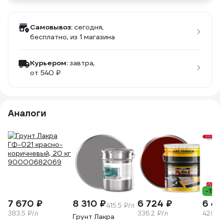
Самовывоз:
сегодня,
бесплатно
, из 1 магазина
Курьером:
завтра,
от 540 ₽
Аналоги
-15
7 670 ₽
8 310 ₽
6 724 ₽
6 4
415.5 ₽/л
383.5 ₽/л
336.2 ₽/л
420.
Грунт Лакра