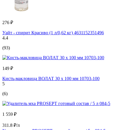
276 ₽
Уайт - спирит Красиво (1 л/0,62 кг) 4631152351496
4.4
(93)
149 ₽
Кисть-макловица ВОЛАТ 30 x 100 мм 10703-100
5
(6)
1 559 ₽
311.8 ₽/л