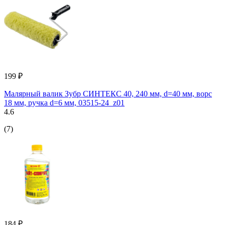
199 ₽
Малярный валик Зубр СИНТЕКС 40, 240 мм, d=40 мм, ворс
18 мм, ручка d=6 мм, 03515-24_z01
4.6
(7)
184 ₽