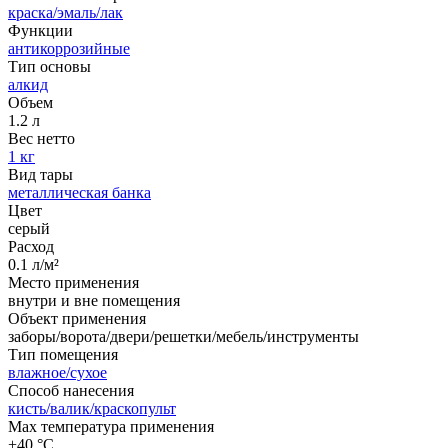
краска/эмаль/лак
Функции
антикоррозийные
Тип основы
алкид
Объем
1.2 л
Вес нетто
1 кг
Вид тары
металлическая банка
Цвет
серый
Расход
0.1 л/м²
Место применения
внутри и вне помещения
Объект применения
заборы/ворота/двери/решетки/мебель/инструменты
Тип помещения
влажное/сухое
Способ нанесения
кисть/валик/краскопульт
Max температура применения
+40 °С