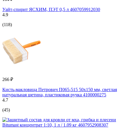
Уайт-спирит ЯСХИМ, ПЭТ 0,5 л 4607059912030
4.9
(118)
266 ₽
Кисть-макловица Петрович П065-515 50х150 мм, светлая
натуральная щетина, пластиковая ручка 4100000275
4.7
(45)