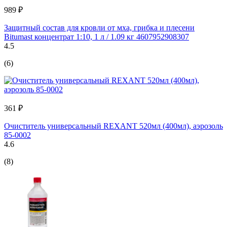
989 ₽
Защитный состав для кровли от мха, грибка и плесени
Bitumast концентрат 1:10, 1 л / 1.09 кг 4607952908307
4.5
(6)
361 ₽
Очиститель универсальный REXANT 520мл (400мл), аэрозоль
85-0002
4.6
(8)