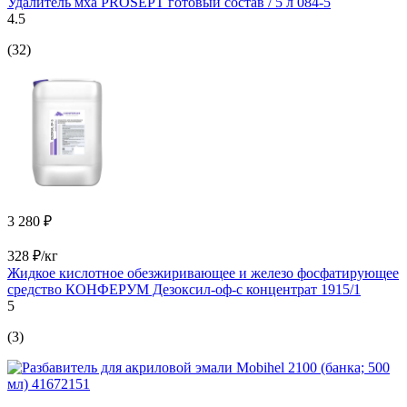
Удалитель мха PROSEPT готовый состав / 5 л 084-5
4.5
(32)
3 280 ₽
328 ₽/кг
Жидкое кислотное обезжиривающее и железо фосфатирующее
средство КОНФЕРУМ Дезоксил-оф-с концентрат 1915/1
5
(3)