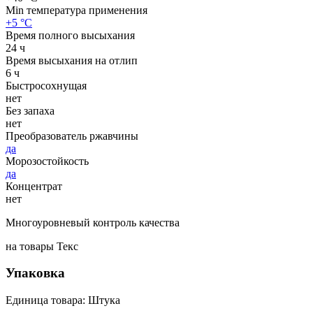
Min температура применения
+5 °С
Время полного высыхания
24 ч
Время высыхания на отлип
6 ч
Быстросохнущая
нет
Без запаха
нет
Преобразователь ржавчины
да
Морозостойкость
да
Концентрат
нет
Многоуровневый контроль качества
на товары Текс
Упаковка
Единица товара: Штука