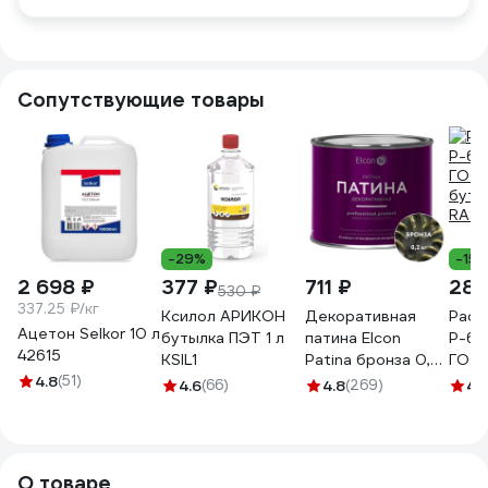
Сопутствующие товары
-29%
-15
2 698 ₽
377 ₽
711 ₽
286
530 ₽
337.25 ₽/кг
Ксилол АРИКОН
Декоративная
Раст
Ацетон Selkor 10 л
бутылка ПЭТ 1 л
патина Elcon
Р-64
42615
KSIL1
Patina бронза 0,2
ГОСТ
4.8
(51)
кг 00-00461422
буты
4.6
(66)
4.8
(269)
4.
RAS6
О товаре