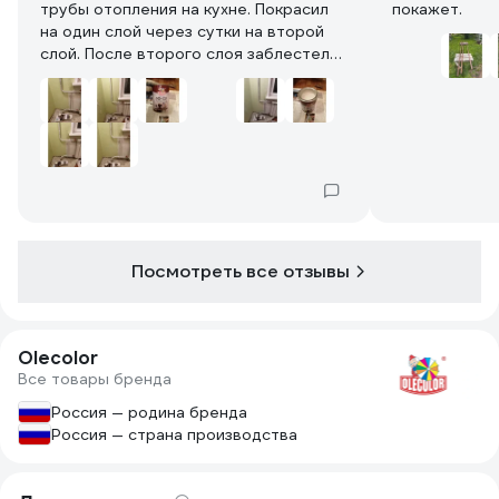
трубы отопления на кухне. Покрасил
покажет.
на один слой через сутки на второй
слой. После второго слоя заблестела
как краска. До этого была грунтовка
другой фирмы. Так эта лучше. Теперь
надо покрасить на два слоя краской.
На фото первый и второй слой.
Рекомендую по цвету качественная.
Посмотреть все отзывы
Olecolor
Все товары бренда
Россия — родина бренда
Россия — страна производства