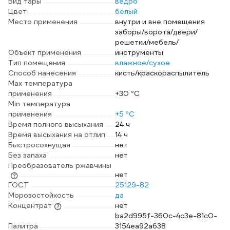
Вид тары
ведро
Цвет
белый
Место применения
внутри и вне помещения
заборы/ворота/двери/
решетки/мебель/
Объект применения
инструменты
Тип помещения
влажное/сухое
Способ нанесения
кисть/краскораспылитель
Max температура
применения
+30 °С
Min температура
применения
+5 °С
Время полного высыхания
24 ч
Время высыхания на отлип
14 ч
Быстросохнущая
нет
Без запаха
нет
Преобразователь ржавчины
нет
ГОСТ
25129-82
Морозостойкость
да
Концентрат
нет
ba2d995f-360c-4c3e-81c0-
Палитра
3154ea92a638