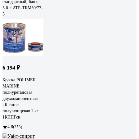
стандартный, банка
5.0 л ATP-TRM50/77-
5
6 194 ₽
Краска POLIMER
MARINE
полиуретановая
двухкомпонентная
2К синяя
полуглянцевая 1 кг
1КППГсн
4.8
(253)