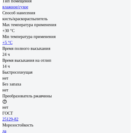
Тип помещения
влажное/сухое
Способ нанесения
кисть/краскораспылитель
Max температура применения
+30 °С
Min температура применения
+5 °С
Время полного высыхания
24 ч
Время высыхания на отлип
14 ч
Быстросохнущая
нет
Без запаха
нет
Преобразователь ржавчины
нет
ГОСТ
25129-82
Морозостойкость
да