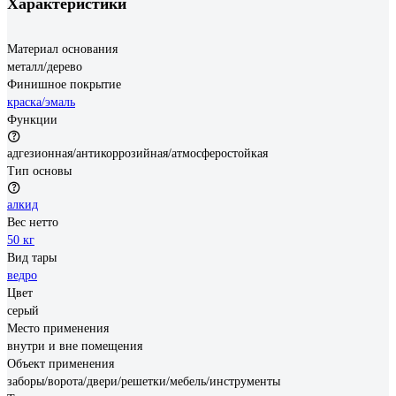
Характеристики
Материал основания
металл/дерево
Финишное покрытие
краска/эмаль
Функции
адгезионная/антикоррозийная/атмосферостойкая
Тип основы
алкид
Вес нетто
50 кг
Вид тары
ведро
Цвет
серый
Место применения
внутри и вне помещения
Объект применения
заборы/ворота/двери/решетки/мебель/инструменты