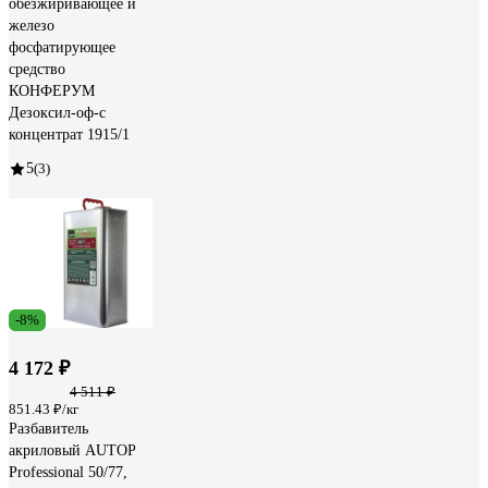
обезжиривающее и
железо
фосфатирующее
средство
КОНФЕРУМ
Дезоксил-оф-с
концентрат 1915/1
5
(3)
-8%
4 172 ₽
4 511 ₽
851.43 ₽/кг
Разбавитель
акриловый AUTOP
Professional 50/77,