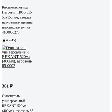
Кисть-макловица
Петрович П065-515
50х150 мм, светлая
натуральная щетина,
пластиковая ручка
4100000275
4.7
(45)
361 ₽
Очиститель
универсальный
REXANT 520мл
(400мл), аэрозоль 85-