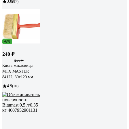
3.8
(87)
-6%
240 ₽
256 ₽
Кисть-макловица
MTX MASTER
84122, 30х120 мм
4.9
(10)