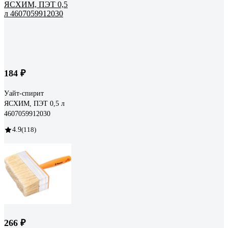
184 ₽
Уайт-спирит
ЯСХИМ, ПЭТ 0,5 л
4607059912030
4.9
(118)
266 ₽