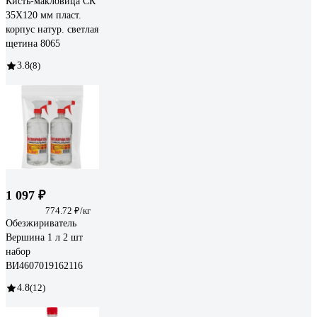
Кисть-макловица СК
35Х120 мм пласт.
корпус натур. светлая
щетина 8065
3.8
(8)
1 097 ₽
774.72 ₽/кг
Обезжириватель
Вершина 1 л 2 шт
набор
ВИ4607019162116
4.8
(12)