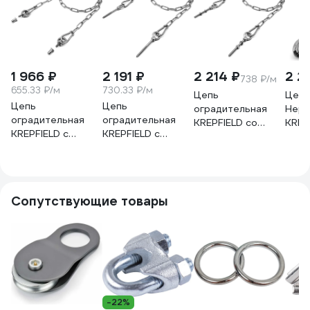
1 966 ₽
2 191 ₽
2 214 ₽
2 2
738 ₽/м
655.33 ₽/м
730.33 ₽/м
Цепь
Цепь
Цепь
Цепь
оградительная
Нер
оградительная
оградительная
KREPFIELD со
KREP
KREPFIELD с
KREPFIELD с
сквозным
ART 
креплением в
креплением в
креплением, 3
свар
стенку столба, 3
дерево, 3 метра
метра KF555N-3
метр
метра KF555S-3
KF555D-3
8149
Сопутствующие товары
-22%