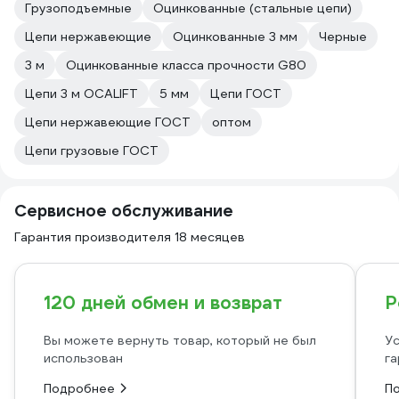
Грузоподъемные
Оцинкованные (стальные цепи)
Цепи нержавеющие
Оцинкованные 3 мм
Черные
3 м
Оцинкованные класса прочности G80
Цепи 3 м OCALIFT
5 мм
Цепи ГОСТ
Цепи нержавеющие ГОСТ
оптом
Цепи грузовые ГОСТ
Сервисное обслуживание
Гарантия производителя 18 месяцев
120 дней обмен и возврат
Р
Вы можете вернуть товар, который не был
Ус
использован
га
Подробнее
П