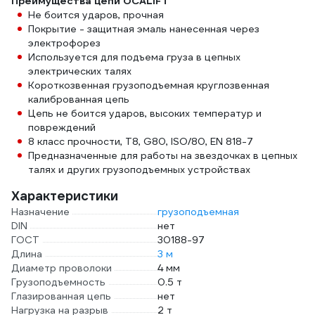
Преимущества цепи OCALIFT
Не боится ударов, прочная
Покрытие - защитная эмаль нанесенная через
электрофорез
Используется для подъема груза в цепных
электрических талях
Короткозвенная грузоподъемная круглозвенная
калиброванная цепь
Цепь не боится ударов, высоких температур и
повреждений
8 класс прочности, Т8, G80, ISO/80, EN 818-7
Предназначенные для работы на звездочках в цепных
талях и других грузоподъемных устройствах
Характеристики
Назначение
грузоподъемная
DIN
нет
ГОСТ
30188-97
Длина
3 м
Диаметр проволоки
4 мм
Грузоподъемность
0.5 т
Глазированная цепь
нет
Нагрузка на разрыв
2 т