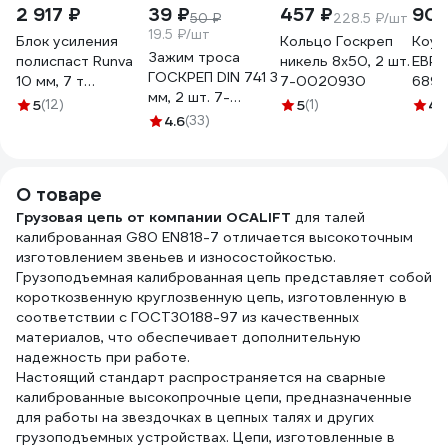
2 917 ₽
39 ₽
457 ₽
90
50 ₽
228.5 ₽/шт
19.5 ₽/шт
Блок усиления
Кольцо Госкреп
Коу
Зажим троса
полиспаст Runva
никель 8х50, 2 шт.
ЕВРО
ГОСКРЕП DIN 741 3
10 мм, 7 т
7-0020930
6899
мм, 2 шт. 7-
PBK15000
нержа
5
(12)
5
(1)
4.
0010250
4.6
(33)
шт. 
О товаре
Грузовая цепь от компании OCALIFT
для талей
калиброванная G80 EN818-7 отличается высокоточным
изготовлением звеньев и износостойкостью.
Грузоподъемная калиброванная цепь представляет собой
короткозвенную круглозвенную цепь, изготовленную в
соответствии с ГОСТ30188-97 из качественных
материалов, что обеспечивает дополнительную
надежность при работе.
Настоящий стандарт распространяется на сварные
калиброванные высокопрочные цепи, предназначенные
для работы на звездочках в цепных талях и других
грузоподъемных устройствах. Цепи, изготовленные в