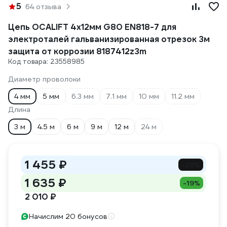
5
64 отзыва
Цепь OCALIFT 4х12мм G80 EN818-7 для
электроталей гальванизированная отрезок 3м
защита от коррозии 8187412z3m
Код товара: 23558985
Диаметр проволоки
4 мм
5 мм
6.3 мм
7.1 мм
10 мм
11.2 мм
Длина
3 м
4.5 м
6 м
9 м
12 м
24 м
1 455 ₽
-28%
1 635 ₽
-19%
2 010 ₽
Начислим 20 бонусов