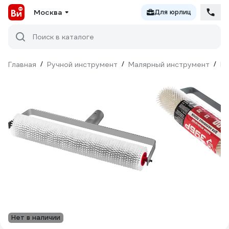
Москва
Для юрлиц
Поиск в каталоге
Главная
/
Ручной инструмент
/
Малярный инструмент
/
Ва
Нет в наличии