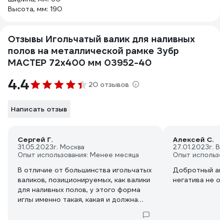
Высота, мм: 190
Отзывы Игольчатый валик для наливных
полов на металлической рамке Зубр
МАСТЕР 72х400 мм 03952-40
4.4
20 отзывов
Написать отзыв
Сергей Г.
Алексей С.
31.05.2023
г. Москва
27.01.2023
г.
Опыт использования: Менее месяца
Опыт использ
В отличие от большинства игольчатых
Добротный ап
валиков, позиционируемых, как валики
негатива не 
для наливных полов, у этого форма
иглы именно такая, какая и должна
быть для наливного пола.
Но вот неразборная ось - очень