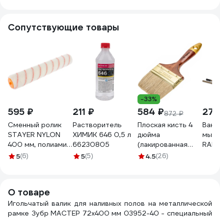
Сопутствующие товары
-33%
595 ₽
211 ₽
584 ₽
27 
872 ₽
Сменный ролик
Растворитель
Плоская кисть 4
Ванн
STAYER NYLON
ХИМИК 646 0,5 л
дюйма
мыть
400 мм, полиамид,
66230805
(лакированная
RAIM
ворс 12 мм
деревянная ручка,
40л,
5
(6)
5
(5)
4.5
(26)
02057-40
натуральная
с гу
щетина, для
356
масляных красок)
О товаре
TOPEX Профи
Игольчатый валик для наливных полов на металлической
19b640
рамке Зубр МАСТЕР 72х400 мм 03952-40 - специальный