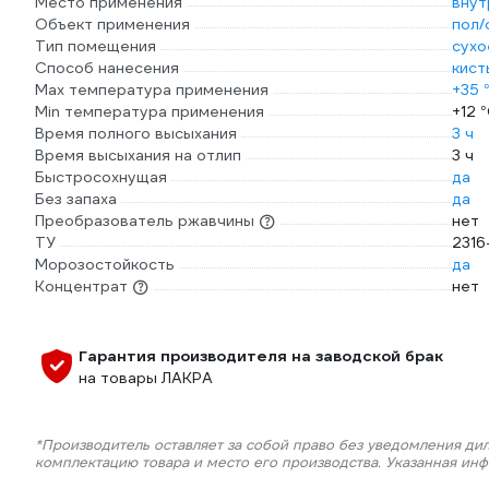
Место применения
внут
Объект применения
пол/
Тип помещения
сухо
Способ нанесения
кист
Max температура применения
+35 
Min температура применения
+12 
Время полного высыхания
3 ч
Время высыхания на отлип
3 ч
Быстросохнущая
да
Без запаха
да
Преобразователь ржавчины
нет
ТУ
231
Морозостойкость
да
Концентрат
нет
Гарантия производителя на заводской брак
на товары ЛАКРА
*Производитель оставляет за собой право без уведомления дил
комплектацию товара и место его производства. Указанная ин