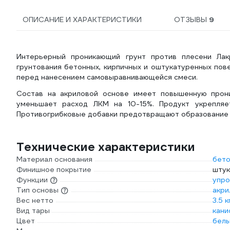
ОПИСАНИЕ И ХАРАКТЕРИСТИКИ
ОТЗЫВЫ
9
Интерьерный проникающий грунт против плесени Ла
грунтования бетонных, кирпичных и оштукатуренных пов
перед нанесением самовыравнивающейся смеси.
Состав на акриловой основе имеет повышенную прони
уменьшает расход ЛКМ на 10-15%. Продукт укрепляе
Противогрибковые добавки предотвращают образование и
Технические характеристики
Материал основания
бето
Финишное покрытие
штук
Функции
упр
Тип основы
акри
Вес нетто
3.5 к
Вид тары
кани
Цвет
белы