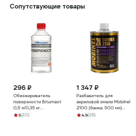
Сопутствующие товары
296 ₽
1 347 ₽
Обезжириватель
Разбавитель для
поверхности Bitumast
акриловой эмали Mobihel
0,5 л/0,35 кг
2100 (банка; 500 мл)
4607952901131
41672151
5
(20)
4.9
(26)