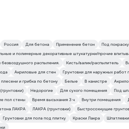
Россия
Для бетона
Применение бетон
Под покраску
льные и полимерные декоративные штукатурки/прочие впиты
и безвоздушного распыления.
Кисть/валик/распылитель
В
вода
Акриловые для стен
Грунтовки для наружных работ 
 плесени и грибка по бетону
Белые
В канистре
Акрило
(грунтовки)
Недорогие
Для сухого помещения
Под шп
е пол стены
Время высыхания 3 ч
Внутри помещения
бетона ЛАКРА
ЛАКРА (грунтовки)
Быстросохнущие грунто
Грунтовки для пола под плитку
Краски Лакра
Шпатлевки
рки