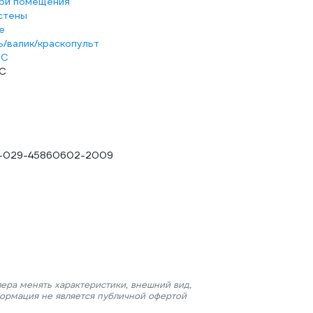
ри помещения
стены
е
ь/валик/краскопульт
°С
°С
6-029-45860602-2009
ера менять характеристики, внешний вид,
формация не является публичной офертой