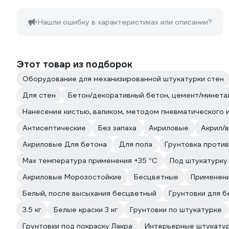
Нашли ошибку в характеристиках или описании?
Этот товар из подборок
Оборудование для механизированной штукатурки стен
Для стен
Бетон/декоративный бетон, цемент/минета
Нанесение кистью, валиком, методом пневматического 
Антисептические
Без запаха
Акриловые
Акрил/
Акриловые Для бетона
Для пола
Грунтовка против
Max температура применения +35 °С
Под штукатурку 
Акриловые Морозостойкие
Бесцветные
Применени
Белый, после высыхания бесцветный
Грунтовки для 
3.5 кг
Белые краски 3 кг
Грунтовки по штукатурке
Грунтовки под покраску Лакра
Интерьерные штукату