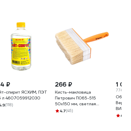
84 ₽
266 ₽
1 09
774.72 
йт-спирит ЯСХИМ, ПЭТ
Кисть-макловица
Обезж
5 л 4607059912030
Петрович П065-515
Вершин
50х150 мм, светлая
4.9
(118)
ВИ4607
натуральная щетина,
4.7
(45)
пластиковая ручка
4.8
(1
4100000275