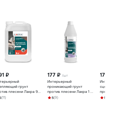
91 ₽
177 ₽
171 
/шт
терьерный
Интерьерный
Интер
епляющий грунт
проникающий грунт
сцепля
отив плесени Лакра 9
против плесени Лакра 1 л
против 
 Л-С 90002735944
Л-С 90002984844
Л-С 9
5
(11)
5
(9)
5
(11)