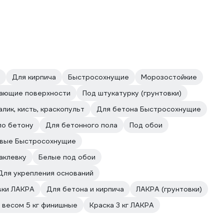
Для кирпича
Быстросохнущие
Морозостойкие
вающие поверхности
Под штукатурку (грунтовки)
алик, кисть, краскопульт
Для бетона Быстросохнущие
по бетону
Для бетонного пола
Под обои
вые Быстросохнущие
аклевку
Белые под обои
Для укрепления оснований
вки ЛАКРА
Для бетона и кирпича
ЛАКРА (грунтовки)
 весом 5 кг финишные
Краска 3 кг ЛАКРА