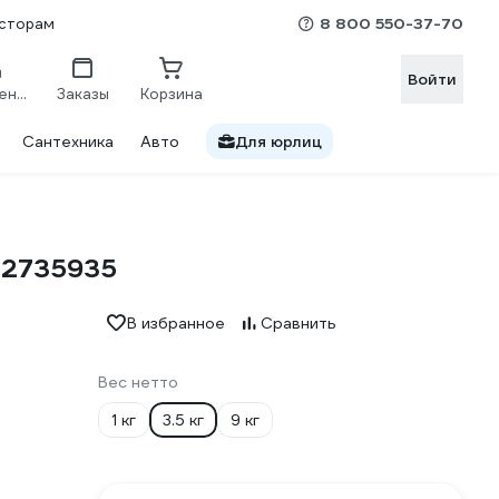
8 800 550-37-70
сторам
Войти
Сравнение
Заказы
Корзина
Сантехника
Авто
Для юрлиц
02735935
В избранное
Сравнить
Вес нетто
1 кг
3.5 кг
9 кг