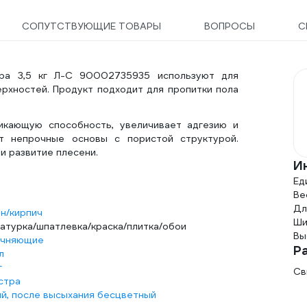
СОПУТСТВУЮЩИЕ ТОВАРЫ
ВОПРОСЫ
С
кра 3,5 кг Л-С 90002735935 используют для
ерхностей. Продукт подходит для пропитки пола
кающую способность, увеличивает адгезию и
т непрочные основы с пористой структурой.
 развитие плесени.
И
Ед
Вес
Дл
н/кирпич
Ши
атурка/шпатлевка/краска/плитка/обои
Вы
очняющие
Р
л
г
Св
стра
й, после высыхания бесцветный