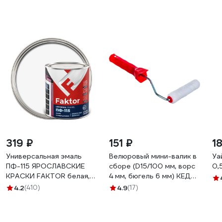
319 ₽
151 ₽
1
Универсальная эмаль
Велюровый мини-валик в
Уа
ПФ-115 ЯРОСЛАВСКИЕ
сборе (D15/100 мм, ворс
0,
КРАСКИ FAKTOR белая,
4 мм, бюгель 6 мм) КЕДР
банка 0,8 кг 214709
043-1510 25948
4.2
(410)
4.9
(17)