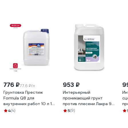
776 ₽
953 ₽
9
77.6 ₽/л
Грунтовка Престиж
Интерьерный
Ин
Formula Q8 для
проникающий грунт
сц
внутренних работ 10 л 1
против плесени Лакра 9
пр
204020
кг Л-С 90002735936
кг
4
(4)
5
(9)